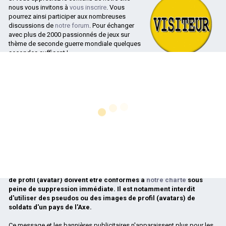
nous vous invitons à
vous inscrire
. Vous
pourrez ainsi participer aux nombreuses
discussions de
notre forum
. Pour échanger
avec plus de 2000 passionnés de jeux sur
thème de seconde guerre mondiale quelques
secondes suffisent !
Le code source
La page d'inscription est disponible
ici
.
de Blitzkrieg
Après
votre inscription
il est vivement recommandé de
poster un
accessible !
message de présentation dans le forum des nouveaux arrivants
. Cela
nous permets de connaître le profil des personnes qui nous rejoignent.
Une présentation de qualité, sur le fond comme sur la forme, est
Blitzkrieg : Le code source d'un monument de la stratégie
indispensable si vous souhaitez accéder à notre serveur audio, lieu de
désormais accessible publiquement !
rencontre de nombreux joueurs francophones pour nos parties en
réseau. Ce premier contact par écrit est aussi nécessaire si vous
Le jeu Blitzkrieg, développé par Nival Interactive, est...
souhaitez rédiger d'autres messages.
En savoir plus…
Lors de votre inscription,
le choix de votre pseudo et de votre image
de profil (avatar) doivent être conformes à
notre charte
sous
peine de suppression immédiate. Il est notamment interdit
d'utiliser des pseudos ou des images de profil (avatars) de
soldats d'un pays de l'Axe.
Ce message et les bannières publicitaires n'apparaissent plus pour les