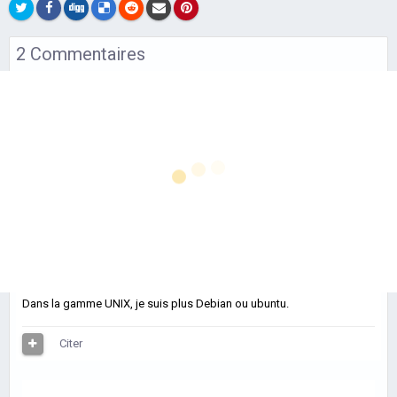
Close Combat :
2 Commentaires
The Bloody First
- Un passage à
Atlantis
169
Posté(e)
le 24 juillet 2012
la 3D en demi-
OS X Moutain Lion
rugira demain soir dans mon Mac
.
teinte
(HistoriaGames)
Citer
Alors que cinq longues années se sont écoulées depuis
Maxander
16
la sortie du dernier opus de la licence « Close Combat »,
Posté(e)
le 26 juillet 2012
Matrix Games et Slitherine surprenaient leur petit...
Dans la gamme UNIX, je suis plus Debian ou ubuntu.
En savoir plus…
Citer