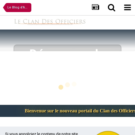
Le Blog d'Atlantis
Découvrez le
mod
OFFIKRIEG
.
Le Mod dans sa version 1.5 et son patch correctif (
V
1.5.0.3
) sont désormais disponible pour tous depuis
quelques mois maintenant. Alors, évoluez sans plus
attendre sur les nombreuses cartes multijoueurs réalisées
par la communauté CDO et battez vos adversaires grâce à
des techniques audacieuses ou laissez-les approcher de
Bienvenue sur le nouveau portail du Clan des Officiers
vos lignes défensives et réduisez leurs efforts à néant !
Bienvenue sur le site du Clan des Officiers !
TÉLÉCHARGER
Si vous appréciez le contenu de notre site