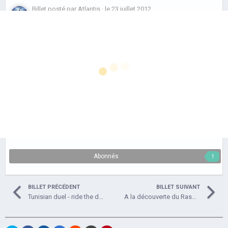
RTX ou AMD
Billet posté par
Atlantis
·
le 23 juillet 2012
Radeon RX :
2 558 vues
quelle carte
Mac OS
graphique
choisir ?
J'attends avec impatience la sortie de la prochaine version d'OS X :
Moutain Lion. Celle-ci devrait être disponible avant la fin du mois et
(01net.com)
introduire bon nombre d'évolutions qu'il est possible de découvrir dans
ce dossier de MacPlus.net
.
Nvidia a pris une sérieuse avance dans la course à la
puissance et aux effets 3D ces dernières années, mais
AMD commence à rattraper son retard. Voici notre...
Abonnés
1
En savoir plus…
BILLET PRÉCÉDENT
BILLET SUIVANT
Tunisian duel - ride the desert (Tunisia)
A la découverte du Raspberry Pi et de ses applications