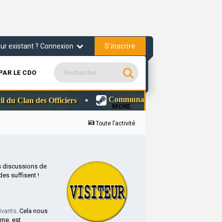
S’inscrire
teur existant ? Connexion
PAR LE CDO
Communauté Steam du clan Des Offic
 Clan des Officiers
MORE
Toute l’activité
s discussions de
es suffisent !
ivants
. Cela nous
rme, est