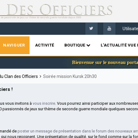
Utilisa
NAVIGUER
ACTIVITÉ
BOUTIQUE
L'ACTUALITÉ VUE 
Bienvenue sur le nouveau portail du
u Clan des Officiers
Soirée mission Kursk 20h30
iers !
ous vous invitons à
vous inscrire
. Vous pourrez ainsi participer aux nombreuse
00 passionnés de jeux sur thème de seconde guerre mondiale quelques second
mmandé de
poster un message de présentation dans le forum des nouveaux arr
 qui nous rejoignent. Une présentation de qualité, sur le fond comme sur la fo