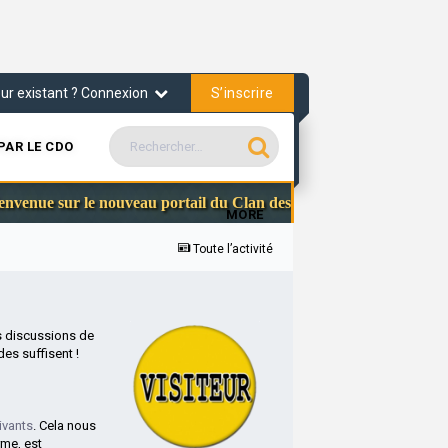
S’inscrire
teur existant ? Connexion
PAR LE CDO
Communa
enue sur le nouveau portail du Clan des Officiers
MORE
Toute l’activité
s discussions de
es suffisent !
ivants
. Cela nous
rme, est