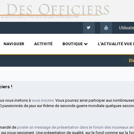
Utilisa
NAVIGUER
ACTIVITÉ
BOUTIQUE
L'ACTUALITÉ VUE 
Bienv
iers !
ous vous invitons à
vous inscrire
. Vous pourrez ainsi participer aux nombreuse
00 passionnés de jeux sur thème de seconde guerre mondiale quelques second
mmandé de
poster un message de présentation dans le forum des nouveaux arr
 qui nous rejoignent. Une présentation de qualité, sur le fond comme sur la fo