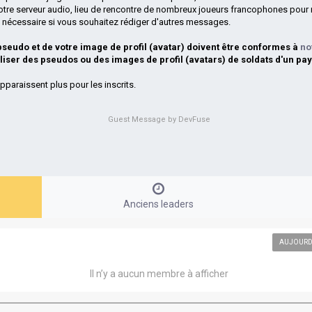
otre serveur audio, lieu de rencontre de nombreux joueurs francophones pour 
si nécessaire si vous souhaitez rédiger d'autres messages.
 pseudo et de votre image de profil (avatar) doivent être conformes à
no
iliser des pseudos ou des images de profil (avatars) de soldats d'un pay
pparaissent plus pour les inscrits.
Guest Message by DevFuse
Anciens leaders
AUJOURD
Il n’y a aucun membre à afficher