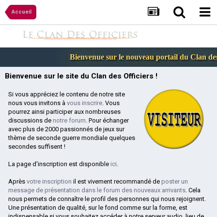
Accueil
Bienvenue sur le nouveau portail du Clan des O
Bienvenue sur le site du Clan des Officiers !
Si vous appréciez le contenu de notre site
nous vous invitons à
vous inscrire
. Vous
pourrez ainsi participer aux nombreuses
discussions de
notre forum
. Pour échanger
avec plus de 2000 passionnés de jeux sur
thème de seconde guerre mondiale quelques
secondes suffisent !
La page d'inscription est disponible
ici
.
Après
votre inscription
il est vivement recommandé de
poster un
message de présentation dans le forum des nouveaux arrivants
. Cela
nous permets de connaître le profil des personnes qui nous rejoignent.
Une présentation de qualité, sur le fond comme sur la forme, est
indispensable si vous souhaitez accéder à notre serveur audio, lieu de