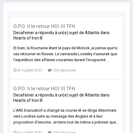
G.P.O. II le retour HOI III TFH
Decafeiner
a répondu à un(e) sujet de
Atlantis
dans
Hearts of Iron III
Et bien, la Roumanie étant le pays de Molock, je pense que tu
vas retourner en Russie. Le camarade Lovesky n'assurait que
l'expédition des affaires courantes durant l'incapacité...
le 5 juillet 2013
155 réponses
G.P.O. II le retour HOI III TFH
Decafeiner
a répondu à un(e) sujet de
Atlantis
dans
Hearts of Iron III
L'ARE Evacuatioñ a changé sa course et se dirige désormais
vers Londres suite au message des Anglais et à leur
proposition d'escorte. Je tiens tout de même a préciser que...
le 4 juillet 2013
155 réponses