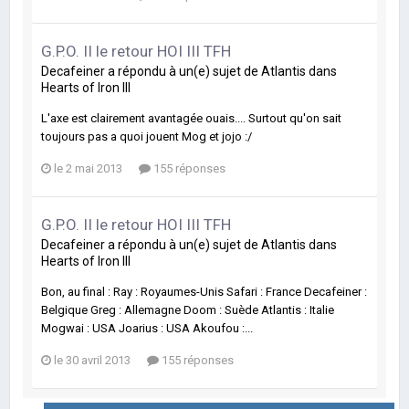
G.P.O. II le retour HOI III TFH
Decafeiner
a répondu à un(e) sujet de
Atlantis
dans
Hearts of Iron III
L'axe est clairement avantagée ouais.... Surtout qu'on sait
toujours pas a quoi jouent Mog et jojo :/
le 2 mai 2013
155 réponses
G.P.O. II le retour HOI III TFH
Decafeiner
a répondu à un(e) sujet de
Atlantis
dans
Hearts of Iron III
Bon, au final : Ray : Royaumes-Unis Safari : France Decafeiner :
Belgique Greg : Allemagne Doom : Suède Atlantis : Italie
Mogwai : USA Joarius : USA Akoufou :...
le 30 avril 2013
155 réponses