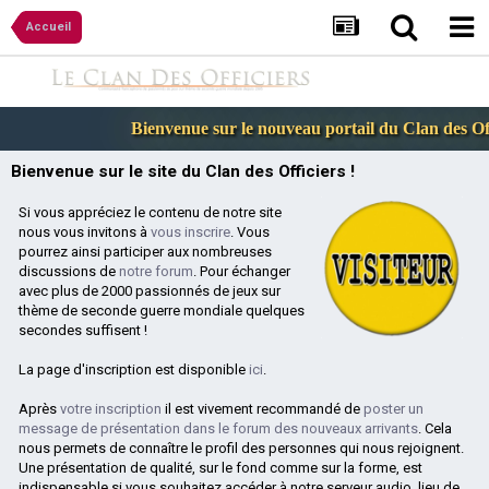
Accueil
Bienvenue sur le nouveau portail du Clan des Offici
Bienvenue sur le site du Clan des Officiers !
Si vous appréciez le contenu de notre site
nous vous invitons à
vous inscrire
. Vous
pourrez ainsi participer aux nombreuses
discussions de
notre forum
. Pour échanger
avec plus de 2000 passionnés de jeux sur
thème de seconde guerre mondiale quelques
secondes suffisent !
La page d'inscription est disponible
ici
.
Après
votre inscription
il est vivement recommandé de
poster un
message de présentation dans le forum des nouveaux arrivants
. Cela
nous permets de connaître le profil des personnes qui nous rejoignent.
Une présentation de qualité, sur le fond comme sur la forme, est
indispensable si vous souhaitez accéder à notre serveur audio, lieu de