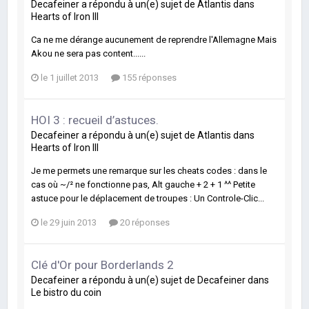
Decafeiner
a répondu à un(e) sujet de
Atlantis
dans
Hearts of Iron III
Ca ne me dérange aucunement de reprendre l'Allemagne Mais
Akou ne sera pas content......
le 1 juillet 2013
155 réponses
HOI 3 : recueil d’astuces.
Decafeiner
a répondu à un(e) sujet de
Atlantis
dans
Hearts of Iron III
Je me permets une remarque sur les cheats codes : dans le
cas où ~/² ne fonctionne pas, Alt gauche + 2 + 1 ^^ Petite
astuce pour le déplacement de troupes : Un Controle-Clic...
le 29 juin 2013
20 réponses
Clé d'Or pour Borderlands 2
Decafeiner
a répondu à un(e) sujet de
Decafeiner
dans
Le bistro du coin