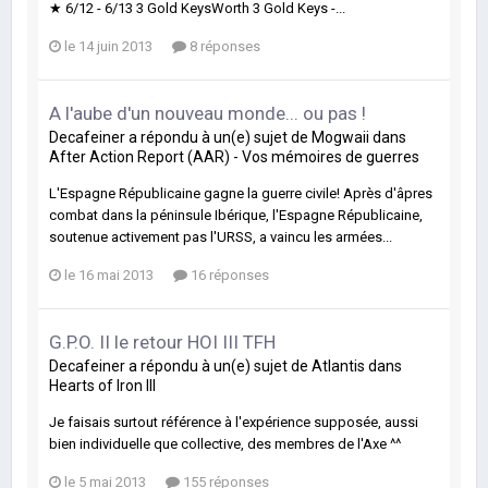
★ 6/12 - 6/13 3 Gold KeysWorth 3 Gold Keys -...
le 14 juin 2013
8 réponses
A l'aube d'un nouveau monde... ou pas !
Decafeiner
a répondu à un(e) sujet de
Mogwaii
dans
After Action Report (AAR) - Vos mémoires de guerres
L'Espagne Républicaine gagne la guerre civile! Après d'âpres
combat dans la péninsule Ibérique, l'Espagne Républicaine,
soutenue activement pas l'URSS, a vaincu les armées...
le 16 mai 2013
16 réponses
G.P.O. II le retour HOI III TFH
Decafeiner
a répondu à un(e) sujet de
Atlantis
dans
Hearts of Iron III
Je faisais surtout référence à l'expérience supposée, aussi
bien individuelle que collective, des membres de l'Axe ^^
le 5 mai 2013
155 réponses