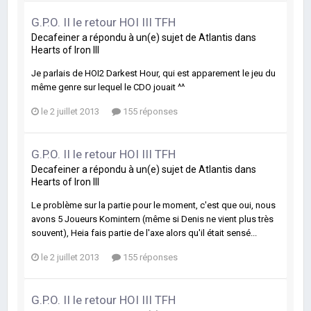
G.P.O. II le retour HOI III TFH
Decafeiner
a répondu à un(e) sujet de
Atlantis
dans
Hearts of Iron III
Je parlais de HOI2 Darkest Hour, qui est apparement le jeu du
même genre sur lequel le CDO jouait ^^
le 2 juillet 2013
155 réponses
G.P.O. II le retour HOI III TFH
Decafeiner
a répondu à un(e) sujet de
Atlantis
dans
Hearts of Iron III
Le problème sur la partie pour le moment, c'est que oui, nous
avons 5 Joueurs Komintern (même si Denis ne vient plus très
souvent), Heia fais partie de l'axe alors qu'il était sensé...
le 2 juillet 2013
155 réponses
G.P.O. II le retour HOI III TFH