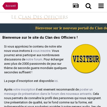
Accueil
Bienvenue sur le nouveau portail du Clan des 
Bienvenue sur le site du Clan des Officiers !
Si vous appréciez le contenu de notre site
nous vous invitons à
vous inscrire
. Vous
pourrez ainsi participer aux nombreuses
discussions de
notre forum
. Pour échanger
avec plus de 2000 passionnés de jeux sur
thème de seconde guerre mondiale quelques
secondes suffisent !
La page d'inscription est disponible
ici
.
Après
votre inscription
il est vivement recommandé de
poster un
message de présentation dans le forum des nouveaux arrivants
. Cela
nous permets de connaître le profil des personnes qui nous rejoignent.
Une présentation de qualité, sur le fond comme sur la forme, est
indispensable si vous souhaitez accéder à notre serveur audio, lieu de