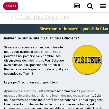
Accueil
Bienvenue sur le nouveau portail du Clan de
Bienvenue sur le site du Clan des Officiers !
Si vous appréciez le contenu de notre site
nous vous invitons à
vous inscrire
. Vous
pourrez ainsi participer aux nombreuses
discussions de
notre forum
. Pour échanger
avec plus de 2000 passionnés de jeux sur
thème de seconde guerre mondiale quelques
secondes suffisent !
La page d'inscription est disponible
ici
.
Après
votre inscription
il est vivement recommandé de
poster un
message de présentation dans le forum des nouveaux arrivants
. Cela
nous permets de connaître le profil des personnes qui nous rejoignent.
Une présentation de qualité, sur le fond comme sur la forme, est
indispensable si vous souhaitez accéder à notre serveur audio, lieu de