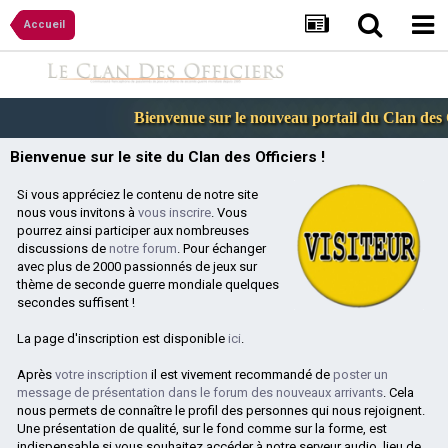
Accueil
Bienvenue sur le nouveau portail du Clan des Of
Bienvenue sur le site du Clan des Officiers !
Si vous appréciez le contenu de notre site
nous vous invitons à
vous inscrire
. Vous
pourrez ainsi participer aux nombreuses
discussions de
notre forum
. Pour échanger
avec plus de 2000 passionnés de jeux sur
thème de seconde guerre mondiale quelques
secondes suffisent !
La page d'inscription est disponible
ici
.
Après
votre inscription
il est vivement recommandé de
poster un
message de présentation dans le forum des nouveaux arrivants
. Cela
nous permets de connaître le profil des personnes qui nous rejoignent.
Une présentation de qualité, sur le fond comme sur la forme, est
indispensable si vous souhaitez accéder à notre serveur audio, lieu de