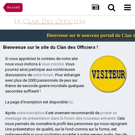
Accueil
Bienvenue sur le nouveau portail du Clan des
Bienvenue sur le site du Clan des Officiers !
Si vous appréciez le contenu de notre site
nous vous invitons à
vous inscrire
. Vous
pourrez ainsi participer aux nombreuses
discussions de
notre forum
. Pour échanger
avec plus de 2000 passionnés de jeux sur
thème de seconde guerre mondiale quelques
secondes suffisent !
La page d'inscription est disponible
ici
.
Après
votre inscription
il est vivement recommandé de
poster un
message de présentation dans le forum des nouveaux arrivants
. Cela
nous permets de connaître le profil des personnes qui nous rejoignent.
Une présentation de qualité, sur le fond comme sur la forme, est
indispensable si vous souhaitez accéder à notre serveur audio, lieu de