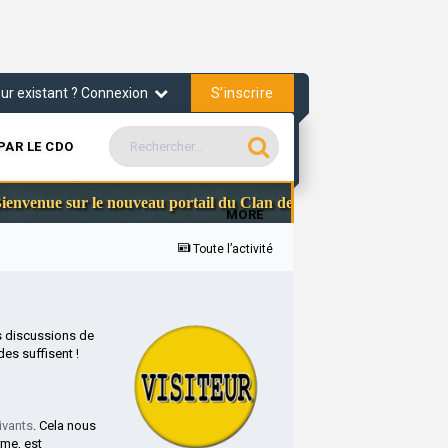
S’inscrire
teur existant ? Connexion
PAR LE CDO
Communau
nue sur le nouveau portail du Clan des Officiers
MORE
Toute l’activité
s discussions de
es suffisent !
ivants
. Cela nous
rme, est