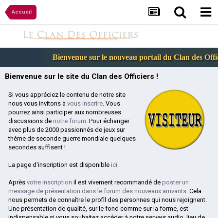
Accueil
Bienvenue sur le nouveau portail du Clan des Officier
Bienvenue sur le site du Clan des Officiers !
Si vous appréciez le contenu de notre site
nous vous invitons à
vous inscrire
. Vous
pourrez ainsi participer aux nombreuses
discussions de
notre forum
. Pour échanger
avec plus de 2000 passionnés de jeux sur
thème de seconde guerre mondiale quelques
secondes suffisent !
La page d'inscription est disponible
ici
.
Après
votre inscription
il est vivement recommandé de
poster un
message de présentation dans le forum des nouveaux arrivants
. Cela
nous permets de connaître le profil des personnes qui nous rejoignent.
Une présentation de qualité, sur le fond comme sur la forme, est
indispensable si vous souhaitez accéder à notre serveur audio, lieu de