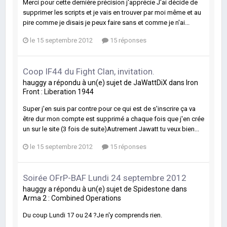
Merci pour cette dernière précision j'apprécie J'ai décide de
supprimer les scripts et je vais en trouver par moi même et au
pire comme je disais je peux faire sans et comme je n'ai...
le 15 septembre 2012
15 réponses
Coop IF44 du Fight Clan, invitation.
hauggy
a répondu à un(e) sujet de
JaWattDiX
dans
Iron
Front : Liberation 1944
Super j'en suis par contre pour ce qui est de s'inscrire ça va
être dur mon compte est supprimé a chaque fois que j'en crée
un sur le site (3 fois de suite)Autrement Jawatt tu veux bien...
le 15 septembre 2012
15 réponses
Soirée OFrP-BAF Lundi 24 septembre 2012
hauggy
a répondu à un(e) sujet de
Spidestone
dans
Arma 2 : Combined Operations
Du coup Lundi 17 ou 24 ?Je n'y comprends rien.