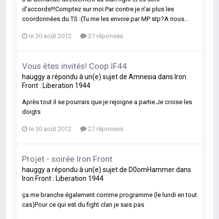
d'accords!!!Comptez sur moi.Par contre je n'ai plus les
coordonnées du TS :(Tu me les envoie par MP stp?A nous...
le 30 août 2012
27 réponses
Vous êtes invités! Coop IF44
hauggy
a répondu à un(e) sujet de
Amnesia
dans
Iron
Front : Liberation 1944
Après tout il se pourrais que je rejoigne a partie.Je croise les
doigts
le 30 août 2012
27 réponses
Projet - soirée Iron Front
hauggy
a répondu à un(e) sujet de
D0omHammer
dans
Iron Front : Liberation 1944
ça me branche également comme programme (le lundi en tout
cas)Pour ce qui est du fight clan je sais pas