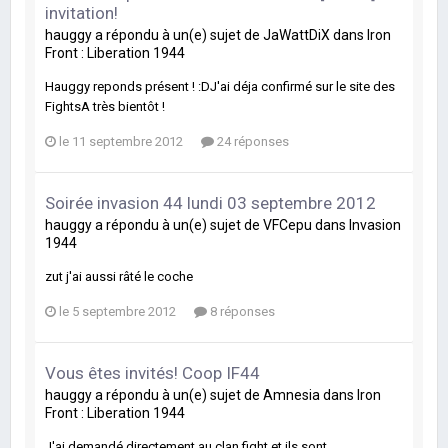
invitation!
hauggy
a répondu à un(e) sujet de
JaWattDiX
dans
Iron
Front : Liberation 1944
Hauggy reponds présent ! :DJ'ai déja confirmé sur le site des
FightsA très bientôt !
le 11 septembre 2012
24 réponses
Soirée invasion 44 lundi 03 septembre 2012
hauggy
a répondu à un(e) sujet de
VFCepu
dans
Invasion
1944
zut j'ai aussi râté le coche
le 5 septembre 2012
8 réponses
Vous êtes invités! Coop IF44
hauggy
a répondu à un(e) sujet de
Amnesia
dans
Iron
Front : Liberation 1944
J'ai demandé directement au clan fight et ils sont