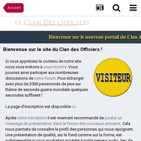
Accueil
Bienvenue sur le nouveau portail du Clan des
Bienvenue sur le site du Clan des Officiers !
Si vous appréciez le contenu de notre site
nous vous invitons à
vous inscrire
. Vous
pourrez ainsi participer aux nombreuses
discussions de
notre forum
. Pour échanger
avec plus de 2000 passionnés de jeux sur
thème de seconde guerre mondiale quelques
secondes suffisent !
La page d'inscription est disponible
ici
.
Après
votre inscription
il est vivement recommandé de
poster un
message de présentation dans le forum des nouveaux arrivants
. Cela
nous permets de connaître le profil des personnes qui nous rejoignent.
Une présentation de qualité, sur le fond comme sur la forme, est
indispensable si vous souhaitez accéder à notre serveur audio, lieu de