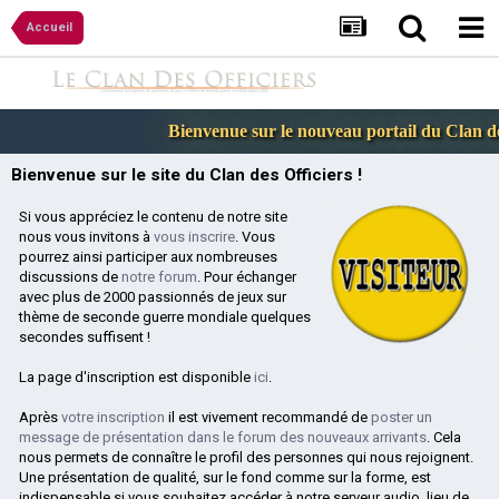
Accueil
Bienvenue sur le nouveau portail du Clan des
Bienvenue sur le site du Clan des Officiers !
Si vous appréciez le contenu de notre site
nous vous invitons à
vous inscrire
. Vous
pourrez ainsi participer aux nombreuses
discussions de
notre forum
. Pour échanger
avec plus de 2000 passionnés de jeux sur
thème de seconde guerre mondiale quelques
secondes suffisent !
La page d'inscription est disponible
ici
.
Après
votre inscription
il est vivement recommandé de
poster un
message de présentation dans le forum des nouveaux arrivants
. Cela
nous permets de connaître le profil des personnes qui nous rejoignent.
Une présentation de qualité, sur le fond comme sur la forme, est
indispensable si vous souhaitez accéder à notre serveur audio, lieu de