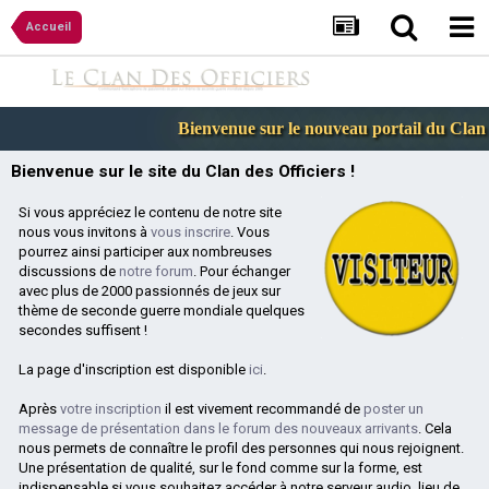
Accueil
Bienvenue sur le nouveau portail du Clan de
Bienvenue sur le site du Clan des Officiers !
Si vous appréciez le contenu de notre site
nous vous invitons à
vous inscrire
. Vous
pourrez ainsi participer aux nombreuses
discussions de
notre forum
. Pour échanger
avec plus de 2000 passionnés de jeux sur
thème de seconde guerre mondiale quelques
secondes suffisent !
La page d'inscription est disponible
ici
.
Après
votre inscription
il est vivement recommandé de
poster un
message de présentation dans le forum des nouveaux arrivants
. Cela
nous permets de connaître le profil des personnes qui nous rejoignent.
Une présentation de qualité, sur le fond comme sur la forme, est
indispensable si vous souhaitez accéder à notre serveur audio, lieu de