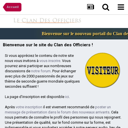
Accueil
Bienvenue sur le nouveau portail du Clan des 
Bienvenue sur le site du Clan des Officiers !
Si vous appréciez le contenu de notre site
nous vous invitons à
vous inscrire
. Vous
pourrez ainsi participer aux nombreuses
discussions de
notre forum
. Pour échanger
avec plus de 2000 passionnés de jeux sur
thème de seconde guerre mondiale quelques
secondes suffisent !
La page d'inscription est disponible
ici
.
Après
votre inscription
il est vivement recommandé de
poster un
message de présentation dans le forum des nouveaux arrivants
. Cela
nous permets de connaître le profil des personnes qui nous rejoignent.
Une présentation de qualité, sur le fond comme sur la forme, est
indispensable si vous souhaitez accéder à notre serveur audio, lieu de