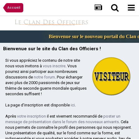
Accueil
Bienvenue sur le nouveau portail du Clan de
Bienvenue sur le site du Clan des Officiers !
Si vous appréciez le contenu de notre site
nous vous invitons à
vous inscrire
. Vous
pourrez ainsi participer aux nombreuses
discussions de
notre forum
. Pour échanger
avec plus de 2000 passionnés de jeux sur
thème de seconde guerre mondiale quelques
secondes suffisent !
La page d'inscription est disponible
ici
.
Après
votre inscription
il est vivement recommandé de
poster un
message de présentation dans le forum des nouveaux arrivants
. Cela
nous permets de connaître le profil des personnes qui nous rejoignent.
Une présentation de qualité, sur le fond comme sur la forme, est
indispensable si vous souhaitez accéder à notre serveur audio, lieu de