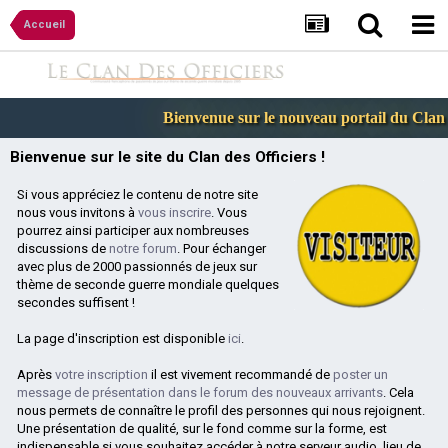
Accueil
Bienvenue sur le nouveau portail du Clan d
Bienvenue sur le site du Clan des Officiers !
Si vous appréciez le contenu de notre site
nous vous invitons à
vous inscrire
. Vous
pourrez ainsi participer aux nombreuses
discussions de
notre forum
. Pour échanger
avec plus de 2000 passionnés de jeux sur
thème de seconde guerre mondiale quelques
secondes suffisent !
La page d'inscription est disponible
ici
.
Après
votre inscription
il est vivement recommandé de
poster un
message de présentation dans le forum des nouveaux arrivants
. Cela
nous permets de connaître le profil des personnes qui nous rejoignent.
Une présentation de qualité, sur le fond comme sur la forme, est
indispensable si vous souhaitez accéder à notre serveur audio, lieu de