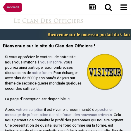
Accueil
Bienvenue sur le nouveau portail du Clan de
Bienvenue sur le site du Clan des Officiers !
Si vous appréciez le contenu de notre site
nous vous invitons à
vous inscrire
. Vous
pourrez ainsi participer aux nombreuses
discussions de
notre forum
. Pour échanger
avec plus de 2000 passionnés de jeux sur
thème de seconde guerre mondiale quelques
secondes suffisent !
La page d'inscription est disponible
ici
.
Après
votre inscription
il est vivement recommandé de
poster un
message de présentation dans le forum des nouveaux arrivants
. Cela
nous permets de connaître le profil des personnes qui nous rejoignent.
Une présentation de qualité, sur le fond comme sur la forme, est
indispensable si vous souhaitez accéder à notre serveur audio, lieu de