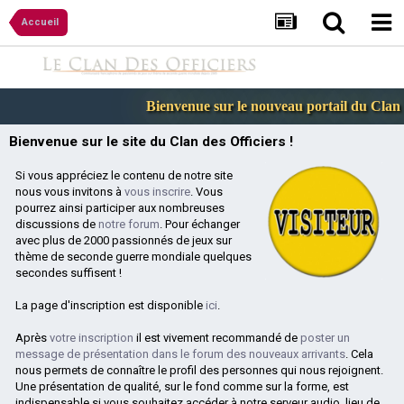
Accueil
Bienvenue sur le nouveau portail du Clan de
Bienvenue sur le site du Clan des Officiers !
Si vous appréciez le contenu de notre site
nous vous invitons à
vous inscrire
. Vous
pourrez ainsi participer aux nombreuses
discussions de
notre forum
. Pour échanger
avec plus de 2000 passionnés de jeux sur
thème de seconde guerre mondiale quelques
secondes suffisent !
La page d'inscription est disponible
ici
.
Après
votre inscription
il est vivement recommandé de
poster un
message de présentation dans le forum des nouveaux arrivants
. Cela
nous permets de connaître le profil des personnes qui nous rejoignent.
Une présentation de qualité, sur le fond comme sur la forme, est
indispensable si vous souhaitez accéder à notre serveur audio, lieu de