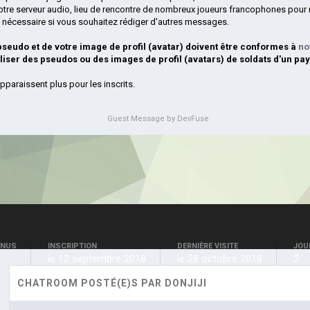
otre serveur audio, lieu de rencontre de nombreux joueurs francophones pour 
si nécessaire si vous souhaitez rédiger d'autres messages.
 pseudo et de votre image de profil (avatar) doivent être conformes à
no
iliser des pseudos ou des images de profil (avatars) de soldats d'un pay
pparaissent plus pour les inscrits.
Guest Message by DevFuse
ENUS
INSCRIPTION
DERNIÈRE VISITE
JOU
le 12 septembre 2018
le 28 octobre 2018
3
CHATROOM POSTÉ(E)S PAR DONJIJI