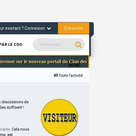
S’inscrire
teur existant ? Connexion
PAR LE CDO
Communaut
e sur le nouveau portail du Clan des Officiers
MORE
Toute l’activité
s discussions de
es suffisent !
ivants
. Cela nous
rme, est