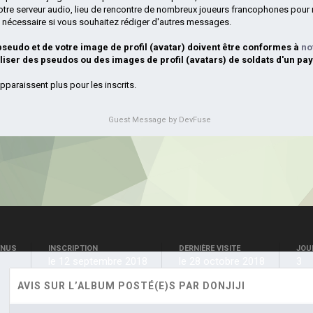
otre serveur audio, lieu de rencontre de nombreux joueurs francophones pour 
si nécessaire si vous souhaitez rédiger d'autres messages.
 pseudo et de votre image de profil (avatar) doivent être conformes à
no
iliser des pseudos ou des images de profil (avatars) de soldats d'un pay
pparaissent plus pour les inscrits.
Guest Message by DevFuse
ENUS
INSCRIPTION
DERNIÈRE VISITE
JOU
le 12 septembre 2018
le 28 octobre 2018
3
AVIS SUR L’ALBUM POSTÉ(E)S PAR DONJIJI