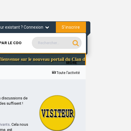
S’inscrire
teur existant ? Connexion
PAR LE CDO
Commun
venue sur le nouveau portail du Clan des Officiers
MORE
Toute l’activité
s discussions de
es suffisent !
ivants
. Cela nous
rme, est