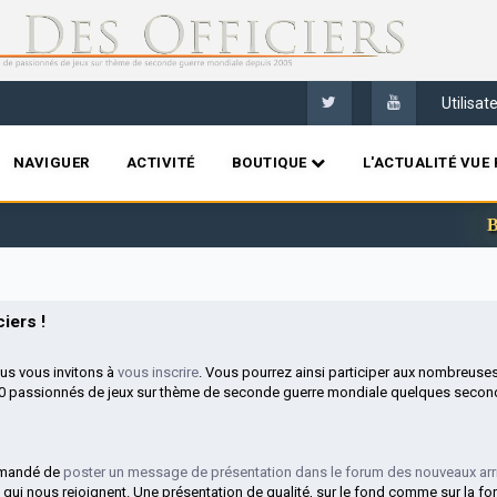
Utilisa
NAVIGUER
ACTIVITÉ
BOUTIQUE
L'ACTUALITÉ VUE 
Bienv
iers !
ous vous invitons à
vous inscrire
. Vous pourrez ainsi participer aux nombreuse
00 passionnés de jeux sur thème de seconde guerre mondiale quelques second
mmandé de
poster un message de présentation dans le forum des nouveaux arr
 qui nous rejoignent. Une présentation de qualité, sur le fond comme sur la fo