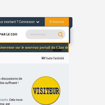
S’inscrire
teur existant ? Connexion
PAR LE CDO
Communa
enue sur le nouveau portail du Clan des Officiers
MORE
Toute l’activité
s discussions de
es suffisent !
ivants
. Cela nous
rme, est