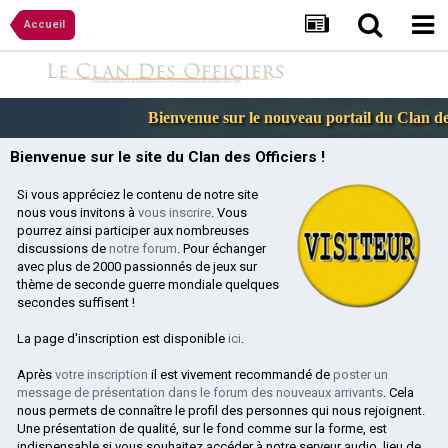
Accueil
Bienvenue sur le nouveau portail du Clan des 
Bienvenue sur le site du Clan des Officiers !
Si vous appréciez le contenu de notre site
nous vous invitons à
vous inscrire
. Vous
pourrez ainsi participer aux nombreuses
discussions de
notre forum
. Pour échanger
avec plus de 2000 passionnés de jeux sur
thème de seconde guerre mondiale quelques
secondes suffisent !
La page d'inscription est disponible
ici
.
Après
votre inscription
il est vivement recommandé de
poster un
message de présentation dans le forum des nouveaux arrivants
. Cela
nous permets de connaître le profil des personnes qui nous rejoignent.
Une présentation de qualité, sur le fond comme sur la forme, est
indispensable si vous souhaitez accéder à notre serveur audio, lieu de