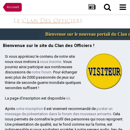
Accueil
Bienvenue sur le nouveau portail du Clan des
Bienvenue sur le site du Clan des Officiers !
Si vous appréciez le contenu de notre site
nous vous invitons à
vous inscrire
. Vous
pourrez ainsi participer aux nombreuses
discussions de
notre forum
. Pour échanger
avec plus de 2000 passionnés de jeux sur
thème de seconde guerre mondiale quelques
secondes suffisent !
La page d'inscription est disponible
ici
.
Après
votre inscription
il est vivement recommandé de
poster un
message de présentation dans le forum des nouveaux arrivants
. Cela
nous permets de connaître le profil des personnes qui nous rejoignent.
Une présentation de qualité, sur le fond comme sur la forme, est
indispensable si vous souhaitez accéder à notre serveur audio, lieu de