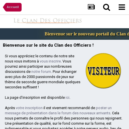
Accueil
Bienvenue sur le nouveau portail du Clan des
Bienvenue sur le site du Clan des Officiers !
Si vous appréciez le contenu de notre site
nous vous invitons à
vous inscrire
. Vous
pourrez ainsi participer aux nombreuses
discussions de
notre forum
. Pour échanger
avec plus de 2000 passionnés de jeux sur
thème de seconde guerre mondiale quelques
secondes suffisent !
La page d'inscription est disponible
ici
.
Après
votre inscription
il est vivement recommandé de
poster un
message de présentation dans le forum des nouveaux arrivants
. Cela
nous permets de connaître le profil des personnes qui nous rejoignent.
Une présentation de qualité, sur le fond comme sur la forme, est
indispensable si vous souhaitez accéder à notre serveur audio, lieu de