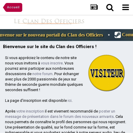
Accueil
Commun
venue sur le nouveau portail du Clan des Officiers
Bienvenue sur le site du Clan des Officiers !
Si vous appréciez le contenu de notre site
nous vous invitons à
vous inscrire
. Vous
pourrez ainsi participer aux nombreuses
discussions de
notre forum
. Pour échanger
avec plus de 2000 passionnés de jeux sur
thème de seconde guerre mondiale quelques
secondes suffisent !
La page d'inscription est disponible
ici
.
Après
votre inscription
il est vivement recommandé de
poster un
message de présentation dans le forum des nouveaux arrivants
. Cela
nous permets de connaître le profil des personnes qui nous rejoignent.
Une présentation de qualité, sur le fond comme sur la forme, est
indispensable si vous souhaitez accéder à notre serveur audio, lieu de