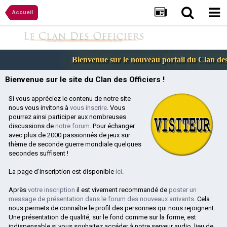
Accueil
Bienvenue sur le nouveau portail du Clan des O
Bienvenue sur le site du Clan des Officiers !
Si vous appréciez le contenu de notre site
nous vous invitons à
vous inscrire
. Vous
pourrez ainsi participer aux nombreuses
discussions de
notre forum
. Pour échanger
avec plus de 2000 passionnés de jeux sur
thème de seconde guerre mondiale quelques
secondes suffisent !
La page d'inscription est disponible
ici
.
Après
votre inscription
il est vivement recommandé de
poster un
message de présentation dans le forum des nouveaux arrivants
. Cela
nous permets de connaître le profil des personnes qui nous rejoignent.
Une présentation de qualité, sur le fond comme sur la forme, est
indispensable si vous souhaitez accéder à notre serveur audio, lieu de