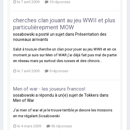
le 7 avril 2009
10 réponses
cherches clan jouant au jeu WWII et plus
particulièrepment MOW
sosabowski
a posté un sujet dans
Présentation des
nouveaux arrivants
Salut à tousJe cherche un clan pour jouer au jeu WWII et en ce
moment je suis sur Men of WAR j'ai déjà fait pas mal de partie
en réseau mais ya surtout des russes et des chinois...
le 7 avril 2009
9 réponses
Men of war - les joueurs francos!
sosabowski
a répondu à un(e) sujet de
Tokkers
dans
Men of War
J'ai men of war et je le trouve terrible je devore les missions
en me régalant.Sosabowski
le 4 mars 2009
96 réponses