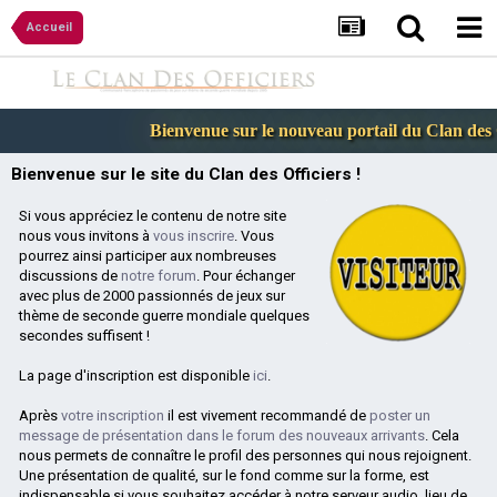
Accueil
Bienvenue sur le nouveau portail du Clan des Off
Bienvenue sur le site du Clan des Officiers !
Si vous appréciez le contenu de notre site
nous vous invitons à
vous inscrire
. Vous
pourrez ainsi participer aux nombreuses
discussions de
notre forum
. Pour échanger
avec plus de 2000 passionnés de jeux sur
thème de seconde guerre mondiale quelques
secondes suffisent !
La page d'inscription est disponible
ici
.
Après
votre inscription
il est vivement recommandé de
poster un
message de présentation dans le forum des nouveaux arrivants
. Cela
nous permets de connaître le profil des personnes qui nous rejoignent.
Une présentation de qualité, sur le fond comme sur la forme, est
indispensable si vous souhaitez accéder à notre serveur audio, lieu de