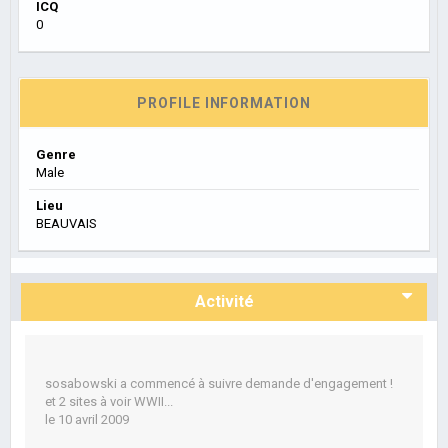
ICQ
0
PROFILE INFORMATION
Genre
Male
Lieu
BEAUVAIS
Activité
sosabowski
a commencé à suivre
demande d'engagement !
et
2 sites à voir WWII...
le 10 avril 2009