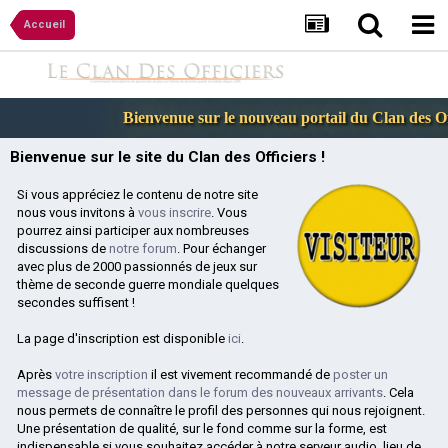
Accueil
Bienvenue sur le nouveau portail du Clan des Offici
Bienvenue sur le site du Clan des Officiers !
Si vous appréciez le contenu de notre site
nous vous invitons à
vous inscrire
. Vous
pourrez ainsi participer aux nombreuses
discussions de
notre forum
. Pour échanger
avec plus de 2000 passionnés de jeux sur
thème de seconde guerre mondiale quelques
secondes suffisent !
La page d'inscription est disponible
ici
.
Après
votre inscription
il est vivement recommandé de
poster un
message de présentation dans le forum des nouveaux arrivants
. Cela
nous permets de connaître le profil des personnes qui nous rejoignent.
Une présentation de qualité, sur le fond comme sur la forme, est
indispensable si vous souhaitez accéder à notre serveur audio, lieu de