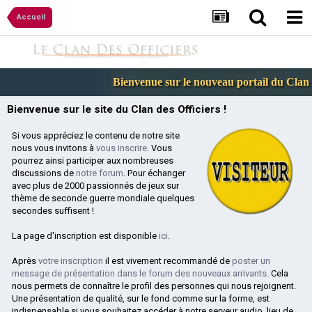
Accueil
Bienvenue sur le nouveau portail du Clan de
Bienvenue sur le site du Clan des Officiers !
Si vous appréciez le contenu de notre site
nous vous invitons à
vous inscrire
. Vous
pourrez ainsi participer aux nombreuses
discussions de
notre forum
. Pour échanger
avec plus de 2000 passionnés de jeux sur
thème de seconde guerre mondiale quelques
secondes suffisent !
La page d'inscription est disponible
ici
.
Après
votre inscription
il est vivement recommandé de
poster un
message de présentation dans le forum des nouveaux arrivants
. Cela
nous permets de connaître le profil des personnes qui nous rejoignent.
Une présentation de qualité, sur le fond comme sur la forme, est
indispensable si vous souhaitez accéder à notre serveur audio, lieu de