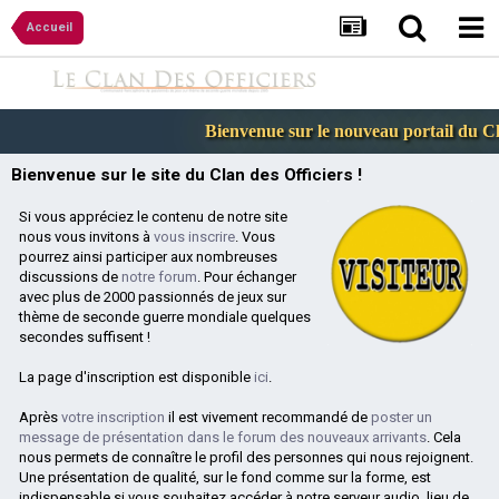
Accueil
Bienvenue sur le nouveau portail du Cla
Bienvenue sur le site du Clan des Officiers !
Si vous appréciez le contenu de notre site
nous vous invitons à
vous inscrire
. Vous
pourrez ainsi participer aux nombreuses
discussions de
notre forum
. Pour échanger
avec plus de 2000 passionnés de jeux sur
thème de seconde guerre mondiale quelques
secondes suffisent !
La page d'inscription est disponible
ici
.
Après
votre inscription
il est vivement recommandé de
poster un
message de présentation dans le forum des nouveaux arrivants
. Cela
nous permets de connaître le profil des personnes qui nous rejoignent.
Une présentation de qualité, sur le fond comme sur la forme, est
indispensable si vous souhaitez accéder à notre serveur audio, lieu de