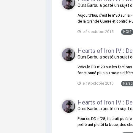
Ours Barbu
a posté un sujet 
Aujourd'hui, c'est le n°30 sur la
de la Grande Guerre et contrôle u
le 24 octobre 2015
HOI4
Hearts of Iron IV : D
Ours Barbu
a posté un sujet 
Voici le DD n°29 sur les factions
fonctionné plus ou moins différem
le 19 octobre 2015
Parad
Hearts of Iron IV : D
Ours Barbu
a posté un sujet 
Pour ce DD n°28, il aurait pu êtr
préférant plutôt la boue, des ch