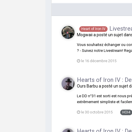
Livestre
Heart of Iron IV
Mogwaii
a posté un sujet dan
Vous souhaitez échanger ou comm
? - Suivez notre Livestream! Rega
le 16 décembre 2015
Hearts of Iron IV : D
Ours Barbu
a posté un sujet 
Le DD n°31 est sorti est nous p
extrêmement simpliste et facilem
le 30 octobre 2015
HOI4
Hearts of Iron IV : D