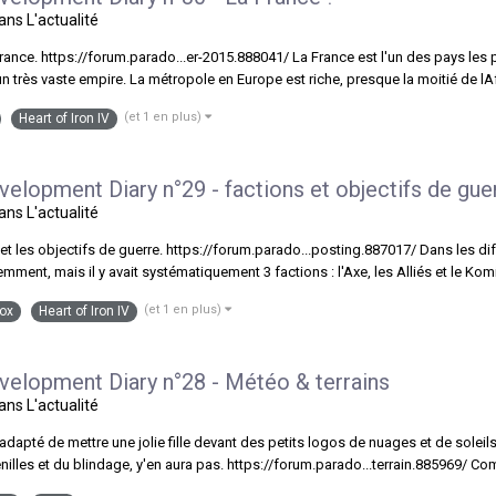
dans
L'actualité
 France. https://forum.parado...er-2015.888041/ La France est l'un des pays les
n très vaste empire. La métropole en Europe est riche, presque la moitié de lAf
(et 1 en plus)
Heart of Iron IV
evelopment Diary n°29 - factions et objectifs de gue
dans
L'actualité
 et les objectifs de guerre. https://forum.parado...posting.887017/ Dans les dif
ment, mais il y avait systématiquement 3 factions : l'Axe, les Alliés et le Komin
(et 1 en plus)
ox
Heart of Iron IV
evelopment Diary n°28 - Météo & terrains
dans
L'actualité
e adapté de mettre une jolie fille devant des petits logos de nuages et de soleil
enilles et du blindage, y'en aura pas. https://forum.parado...terrain.885969/ C