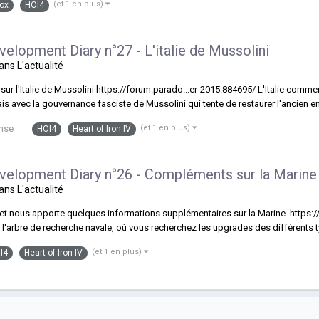
(et 1 en plus)
ox
HOI4
evelopment Diary n°27 - L'italie de Mussolini
dans
L'actualité
r l'Italie de Mussolini https://forum.parado...er-2015.884695/ L'Italie commence 
mais avec la gouvernance fasciste de Mussolini qui tente de restaurer l'ancien em
nse
(et 1 en plus)
HOI4
Heart of Iron IV
Development Diary n°26 - Compléments sur la Marine
dans
L'actualité
i et nous apporte quelques informations supplémentaires sur la Marine. https
l'arbre de recherche navale, où vous recherchez les upgrades des différents typ
(et 1 en plus)
I4
Heart of Iron IV