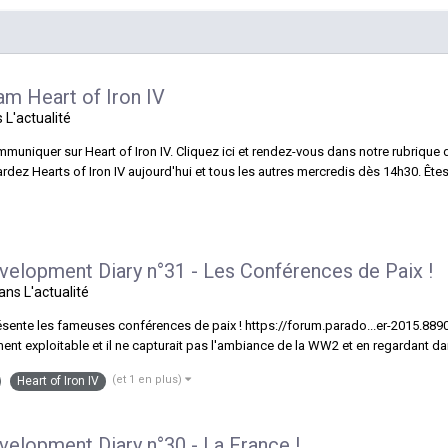
am Heart of Iron IV
s
L'actualité
uniquer sur Heart of Iron IV. Cliquez ici et rendez-vous dans notre rubrique
rdez Hearts of Iron IV aujourd'hui et tous les autres mercredis dès 14h30. Êtes
evelopment Diary n°31 - Les Conférences de Paix !
dans
L'actualité
résente les fameuses conférences de paix ! https://forum.parado...er-2015.889
ent exploitable et il ne capturait pas l'ambiance de la WW2 et en regardant dan
(et 1 en plus)
Heart of Iron IV
evelopment Diary n°30 - La France !