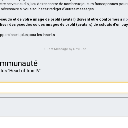
otre serveur audio, lieu de rencontre de nombreux joueurs francophones pour 
si nécessaire si vous souhaitez rédiger d'autres messages.
 pseudo et de votre image de profil (avatar) doivent être conformes à
no
iliser des pseudos ou des images de profil (avatars) de soldats d'un pay
pparaissent plus pour les inscrits.
Guest Message by DevFuse
communauté
es 'Heart of Iron IV'.