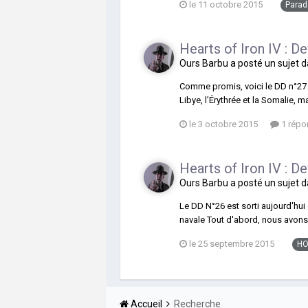
le 11 octobre 2015
Parad
Hearts of Iron IV : D
Ours Barbu
a posté un sujet 
Comme promis, voici le DD n°27 su
Libye, l’Érythrée et la Somalie, 
le 3 octobre 2015
1 répo
Hearts of Iron IV : 
Ours Barbu
a posté un sujet 
Le DD N°26 est sorti aujourd'hu
navale Tout d'abord, nous avons 
le 25 septembre 2015
HO
Accueil
Recherche