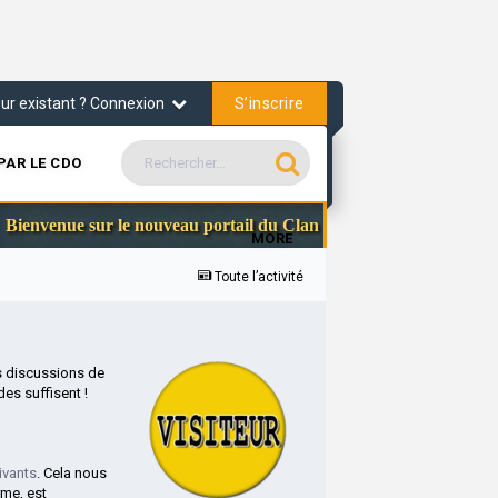
S’inscrire
teur existant ? Connexion
PAR LE CDO
Commun
venue sur le nouveau portail du Clan des Officiers
MORE
Toute l’activité
s discussions de
es suffisent !
ivants
. Cela nous
rme, est