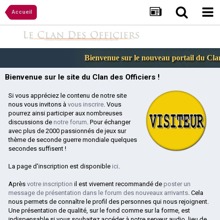
Accueil
Bienvenue sur le nouveau portail du Clan 
Bienvenue sur le site du Clan des Officiers !
Si vous appréciez le contenu de notre site
nous vous invitons à
vous inscrire
. Vous
pourrez ainsi participer aux nombreuses
discussions de
notre forum
. Pour échanger
avec plus de 2000 passionnés de jeux sur
thème de seconde guerre mondiale quelques
secondes suffisent !
La page d'inscription est disponible
ici
.
Après
votre inscription
il est vivement recommandé de
poster un
message de présentation dans le forum des nouveaux arrivants
. Cela
nous permets de connaître le profil des personnes qui nous rejoignent.
Une présentation de qualité, sur le fond comme sur la forme, est
indispensable si vous souhaitez accéder à notre serveur audio, lieu de