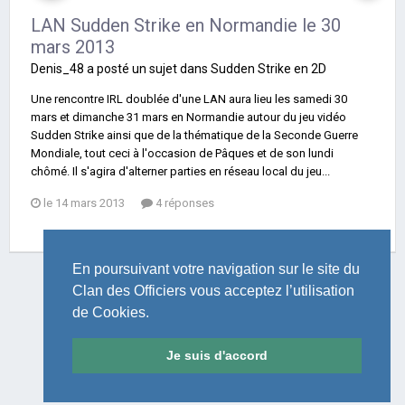
LAN Sudden Strike en Normandie le 30
mars 2013
Denis_48
a posté un sujet dans
Sudden Strike en 2D
Une rencontre IRL doublée d'une LAN aura lieu les samedi 30
mars et dimanche 31 mars en Normandie autour du jeu vidéo
Sudden Strike ainsi que de la thématique de la Seconde Guerre
Mondiale, tout ceci à l'occasion de Pâques et de son lundi
chômé. Il s'agira d'alterner parties en réseau local du jeu...
le 14 mars 2013
4 réponses
En poursuivant votre navigation sur le site du
Clan des Officiers vous acceptez l’utilisation
de Cookies.
LANGUE
THÈME
POLITIQUE DE CONFIDENTIALITÉ
NOUS CONTACTER
Je suis d'accord
Le Clan des Officiers
Powered by Invision Community
Theme by Taman.