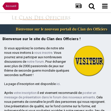
Accueil
C
Bienvenue sur le nouveau portail du Clan des Officiers
Bienvenue sur le site du Clan des Officiers !
Si vous appréciez le contenu de notre site
nous vous invitons à
vous inscrire
. Vous
pourrez ainsi participer aux nombreuses
discussions de
notre forum
. Pour échanger
avec plus de 2000 passionnés de jeux sur
thème de seconde guerre mondiale quelques
secondes suffisent !
La page d'inscription est disponible
ici
.
Après
votre inscription
il est vivement recommandé de
poster un
message de présentation dans le forum des nouveaux arrivants
. Cela
nous permets de connaître le profil des personnes qui nous rejoignent.
Une présentation de qualité, sur le fond comme sur la forme, est
indispensable si vous souhaitez accéder à notre serveur audio, lieu de