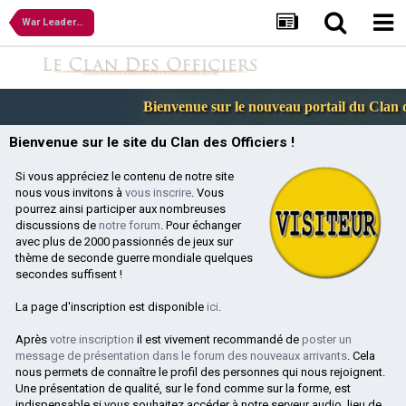
War Leaders : Clash of Nations
Bienvenue sur le nouveau portail du Clan de
Bienvenue sur le site du Clan des Officiers !
Si vous appréciez le contenu de notre site
nous vous invitons à
vous inscrire
. Vous
pourrez ainsi participer aux nombreuses
discussions de
notre forum
. Pour échanger
avec plus de 2000 passionnés de jeux sur
thème de seconde guerre mondiale quelques
secondes suffisent !
La page d'inscription est disponible
ici
.
Après
votre inscription
il est vivement recommandé de
poster un
message de présentation dans le forum des nouveaux arrivants
. Cela
nous permets de connaître le profil des personnes qui nous rejoignent.
Une présentation de qualité, sur le fond comme sur la forme, est
indispensable si vous souhaitez accéder à notre serveur audio, lieu de