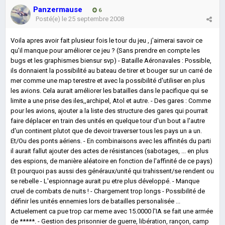
Panzermause
6
Posté(e)
le 25 septembre 2008
Voila apres avoir fait plusieur fois le tour du jeu , j'aimerai savoir ce
qu'il manque pour améliorer ce jeu ? (Sans prendre en compte les
bugs et les graphismes biensur svp) - Bataille Aéronavales : Possible,
ils donnaient la possibilité au bateau de tirer et bouger sur un carré de
mer comme une map terestre et avec la possibilité d'utiliser en plus
les avions. Cela aurait améliorer les batailles dans le pacifique qui se
limite a une prise des iles,,archipel, Atol et autre. - Des gares : Comme
pour les avions, ajouter a la liste des structure des gares qui pourrait
faire déplacer en train des unités en quelque tour d'un bout a l'autre
d'un continent plutot que de devoir traverser tous les pays un a un.
Et/Ou des ponts aériens. - En combinaisons avec les affinités du parti
il aurait fallut ajouter des actes de résistances (sabotages, ... en plus
des espions, de manière aléatoire en fonction de l'affinité de ce pays)
Et pourquoi pas aussi des généraux/unité qui trahissent/se rendent ou
se rebelle - L'espionnage aurait pu etre plus développé. - Manque
cruel de combats de nuits ! - Chargement trop longs - Possibilité de
définir les unités ennemies lors de batailles personalisée ...
Actuelement ca pue trop car meme avec 15.0000 l'IA se fait une armée
de *****. - Gestion des prisonnier de guerre, libération, rançon, camp