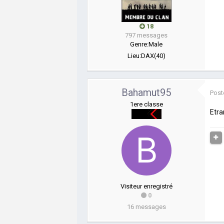
18
797 messages
Genre:
Male
Lieu:
DAX(40)
Bahamut95
Post
1ere classe
Etra
Visiteur enregistré
0
16 messages