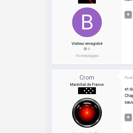
Visiteur enregistré
0
16 messages
Crom
Post
Maréchal de France
et d
Chap
sauv