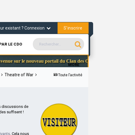
S’inscrire
teur existant ? Connexion
PAR LE CDO
Communauté Ste
 le nouveau portail du Clan des Officiers
MORE
s
Theatre of War
Toute l’activité
s discussions de
es suffisent !
ivants
. Cela nous