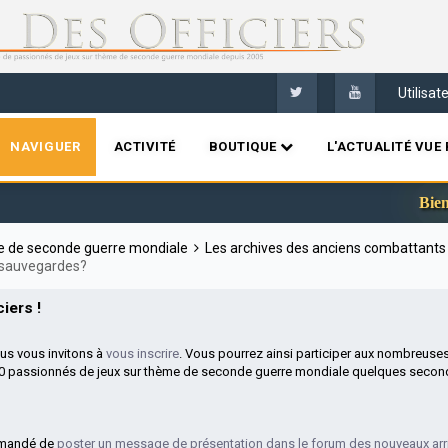
Utilisa
NAVIGUER
ACTIVITÉ
BOUTIQUE
L'ACTUALITÉ VUE 
Bienvenue sur
me de seconde guerre mondiale
Les archives des anciens combattant
s sauvegardes?
iers !
ous vous invitons à
vous inscrire
. Vous pourrez ainsi participer aux nombreuse
00 passionnés de jeux sur thème de seconde guerre mondiale quelques second
mmandé de
poster un message de présentation dans le forum des nouveaux arr