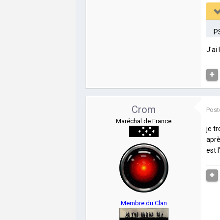
PS
J'ai
Crom
Post
Maréchal de France
je t
aprè
est 
Membre du Clan