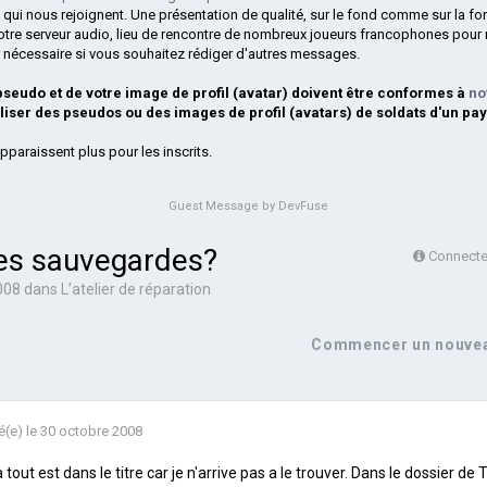
 qui nous rejoignent. Une présentation de qualité, sur le fond comme sur la fo
otre serveur audio, lieu de rencontre de nombreux joueurs francophones pour 
si nécessaire si vous souhaitez rédiger d'autres messages.
 pseudo et de votre image de profil (avatar) doivent être conformes à
no
iliser des pseudos ou des images de profil (avatars) de soldats d'un pay
pparaissent plus pour les inscrits.
Guest Message by DevFuse
les sauvegardes?
Connectez
008
dans
L’atelier de réparation
Commencer un nouvea
é(e)
le 30 octobre 2008
a tout est dans le titre car je n'arrive pas a le trouver. Dans le dossier 