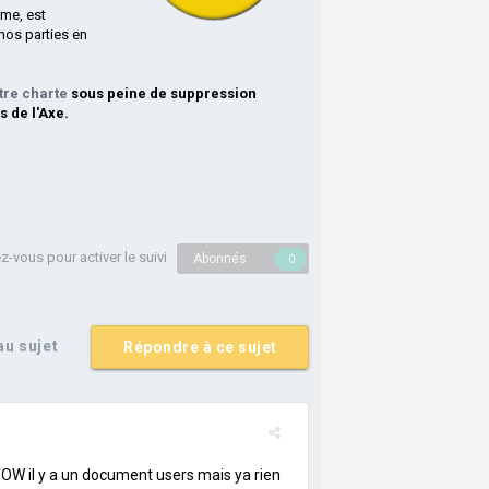
rme, est
nos parties en
tre charte
sous peine de suppression
s de l'Axe.
-vous pour activer le suivi
Abonnés
0
u sujet
Répondre à ce sujet
de TOW il y a un document users mais ya rien