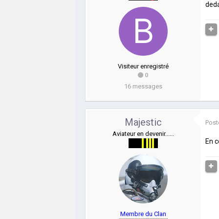
deda
Visiteur enregistré
0
16 messages
Majestic
Post
Aviateur en devenir......
En c
Membre du Clan