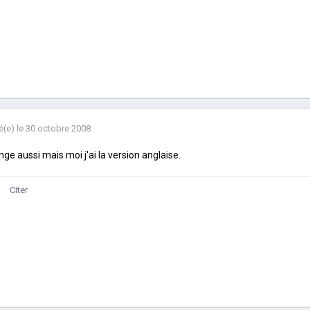
é(e)
le 30 octobre 2008
nge aussi mais moi j'ai la version anglaise.
Citer