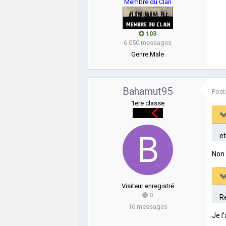
Membre du Clan
103
6 050 messages
Genre:
Male
Bahamut95
Post
1ere classe
et
Non i
Visiteur enregistré
0
Re
16 messages
Je l'