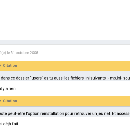
é(e)
le 31 octobre 2008
Citation
 dans ce dossier "users" as tu aussi les fichiers .ini suivants :- mp.ini- sou
l y a rien
Citation
ste peut-être l'option réinstallation pour retrouver un jeu net. Et acc
ai déjà fait.