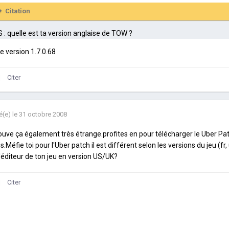
Citation
 : quelle est ta version anglaise de TOW ?
 le version 1.7.0.68
Citer
é(e)
le 31 octobre 2008
rouve ça également très étrange.profites en pour télécharger le Uber Patc
s.Méfie toi pour l'Uber patch il est différent selon les versions du jeu (fr, 
l'éditeur de ton jeu en version US/UK?
Citer