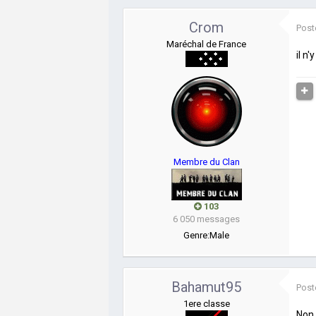
Crom
Post
Maréchal de France
il n
Membre du Clan
103
6 050 messages
Genre:
Male
Bahamut95
Post
1ere classe
Non