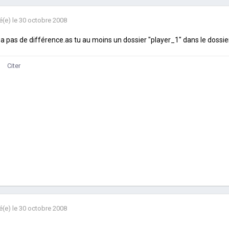
é(e)
le 30 octobre 2008
'y a pas de différence.as tu au moins un dossier "player_1" dans le dossie
Citer
é(e)
le 30 octobre 2008