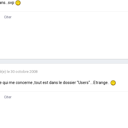
ns...svp
Citer
é(e)
le 30 octobre 2008
e qui me concerne ,tout est dans le dossier "Users"....Etrange..
Citer