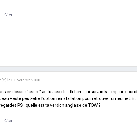
Citer
é(e)
le 31 octobre 2008
ans ce dossier "users" as tu aussi les fichiers .ini suivants :- mp.ini- sound.
eau.Reste peut-être l'option réinstallation pour retrouver un jeu net. 
egardes.PS : quelle est ta version anglaise de TOW ?
Citer