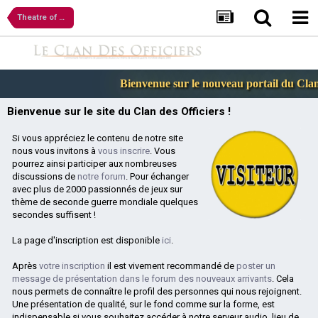
Theatre of War 2 – Africa 1943
Bienvenue sur le nouveau portail du Clan d
Bienvenue sur le site du Clan des Officiers !
Si vous appréciez le contenu de notre site
nous vous invitons à
vous inscrire
. Vous
pourrez ainsi participer aux nombreuses
discussions de
notre forum
. Pour échanger
avec plus de 2000 passionnés de jeux sur
thème de seconde guerre mondiale quelques
secondes suffisent !
La page d'inscription est disponible
ici
.
Après
votre inscription
il est vivement recommandé de
poster un
message de présentation dans le forum des nouveaux arrivants
. Cela
nous permets de connaître le profil des personnes qui nous rejoignent.
Une présentation de qualité, sur le fond comme sur la forme, est
indispensable si vous souhaitez accéder à notre serveur audio, lieu de