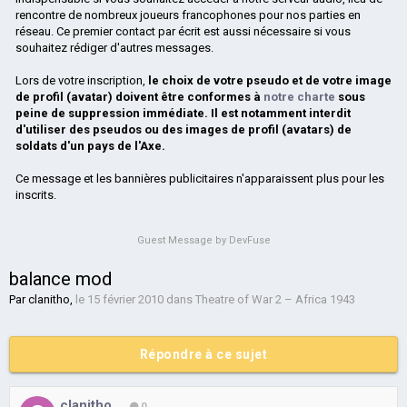
rencontre de nombreux joueurs francophones pour nos parties en
réseau. Ce premier contact par écrit est aussi nécessaire si vous
souhaitez rédiger d'autres messages.
Lors de votre inscription,
le choix de votre pseudo et de votre image
de profil (avatar) doivent être conformes à
notre charte
sous
peine de suppression immédiate. Il est notamment interdit
d'utiliser des pseudos ou des images de profil (avatars) de
soldats d'un pays de l'Axe.
Ce message et les bannières publicitaires n'apparaissent plus pour les
inscrits.
Guest Message by DevFuse
balance mod
Par
clanitho
,
le 15 février 2010
dans
Theatre of War 2 – Africa 1943
Répondre à ce sujet
clanitho
0