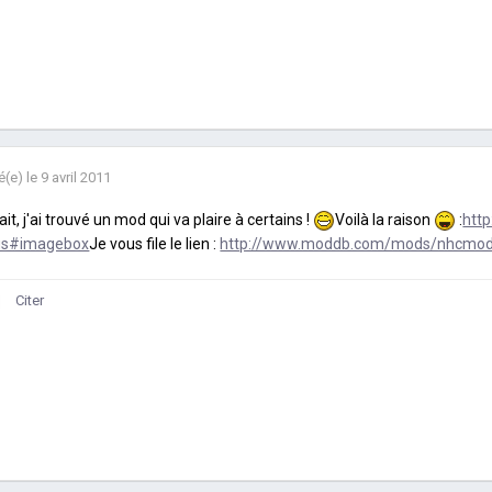
é(e)
le 9 avril 2011
ait, j'ai trouvé un mod qui va plaire à certains !
Voilà la raison
:
htt
s#imagebox
Je vous file le lien :
http://www.moddb.com/mods/nhcmo
Citer