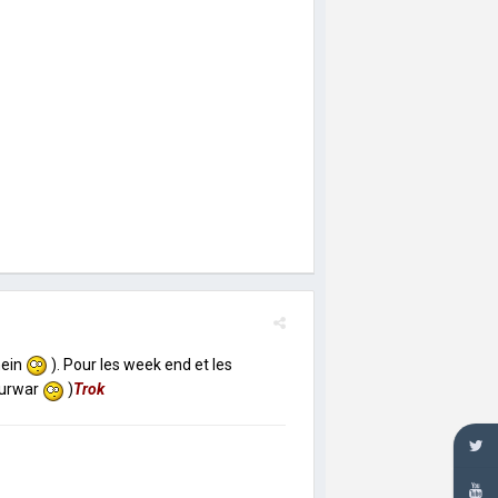
hein
). Pour les week end et les
turwar
)
Trok