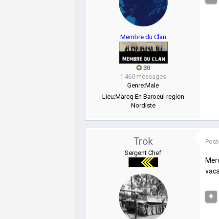
Membre du Clan
30
1 460 messages
Genre:
Male
Lieu:
Marcq En Baroeul region
Nordiste
Trok
Post
Sergent Chef
Merc
vaca