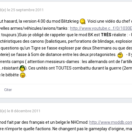
é(e)
le 25 septembre 2011
ut hasard, la version 4.00 du mod Blitzkrieg
Voici une vidéo du chef 
elles armes/véhicules/avions/tanks :
http://www.youtube.c...f/0/1030
t toujours.)Suis-je obligé de rappeler que le mod BK est
TRÈS
réaliste : 
ctéristiques des canons (balistiques, perforations de blindage, explosions
 questions qu'un Tigre se fasse exploser par deux Shermans ou que des
nterie
) se fasse à 5cm de distance entre les deux protagonistes.
- I
érents camps ( attention messieurs-dames : les allemands ont de
l'artil
...résistant
). Ces unités ont TOUTES combattu durant la guerre (2e
 le bêbête
.
Citer
é(e)
le 8 décembre 2011
od fait par des français et un belge:le NHCmod:
http://www.moddb.c
re n'importe quelle factions. Ne changent pas le gameplay d'origine, mai