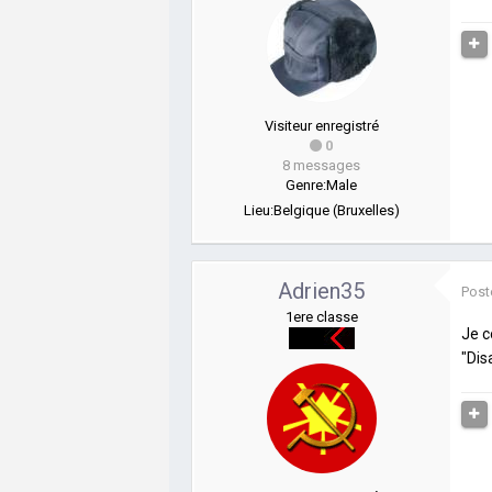
Visiteur enregistré
0
8 messages
Genre:
Male
Lieu:
Belgique (Bruxelles)
Adrien35
Post
1ere classe
Je c
"Dis