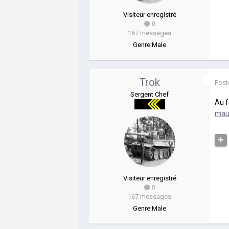
Visiteur enregistré
0
167 messages
Genre:
Male
Trok
Post
Sergent Chef
Au f
mau
Visiteur enregistré
0
167 messages
Genre:
Male