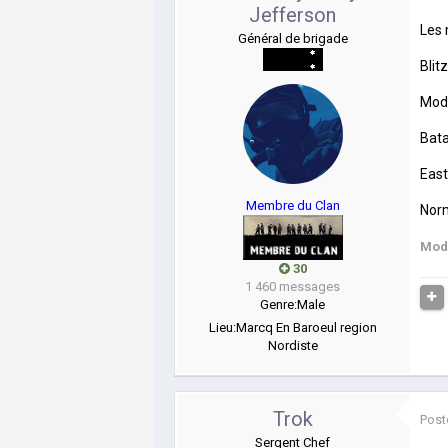
Jefferson
Les 
Général de brigade
Blit
Mod
Bata
East
Membre du Clan
Nor
Mod
30
1 460 messages
Genre:
Male
Lieu:
Marcq En Baroeul region
Nordiste
Trok
Post
Sergent Chef