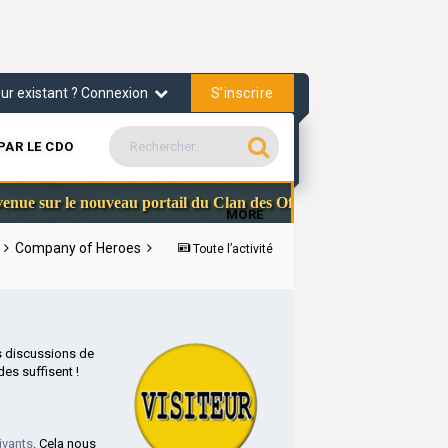
S’inscrire
teur existant ? Connexion
PAR LE CDO
Communauté Stea
le nouveau portail du Clan des Officiers
MORE
s
Company of Heroes
Toute l’activité
s discussions de
es suffisent !
ivants
. Cela nous