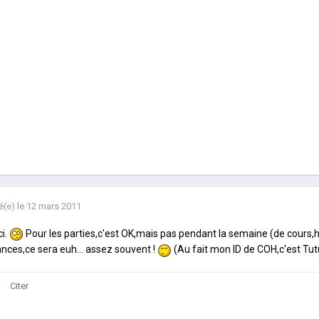
é(e)
le 12 mars 2011
i.
Pour les parties,c'est OK,mais pas pendant la semaine (de cours,
nces,ce sera euh... assez souvent !
(Au fait mon ID de COH,c'est Tu
Citer