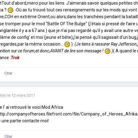
tTout d'abord,merci pour les liens. J'aimerais savoir quelques petites ch
ca ?
-Où as tu trouvé tout ces renseignements sur les mods qui vont ar
e,COH en extrême Orient,ou alors,dans les tranchées pendant la bataill
se tromper pour le mod "Battle Of The Bulge" (j'étais si pressé de faire
nglantée il y a a 67 ans ) que je n'ai pas regardé qu'il y avait une autre v
lème de config' et moi (jeune et bête),j'ai pensé qu'il sagissait d'un bug,
egardes,par la même occasion...
).
(Je tiens à rassurer Ray Jefferson,j'
rition sur ce forum,et donc,
AVANT
de lire son message !
)
( A quand le
ance .
Trok
Citer
é(e)
le 12 mars 2011
je l' ai retrouvé le voici:Mod Africa
ttp://companyofheroes.filefront.com/file/Company_of_Heroes_Afrika_K
e une partie contacte moi!
Citer