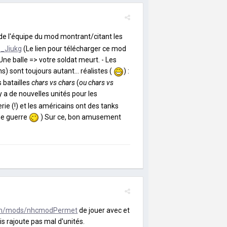
de l'équipe du mod montrant/citant les
E_Jiukg
(Le lien pour télécharger ce mod
- Une balle => votre soldat meurt. - Les
) sont toujours autant... réalistes (
) :
 batailles
chars vs chars
(
ou chars vs
l y a de nouvelles unités pour les
lerie
(!) et les américains ont des tanks
me guerre
) Sur ce, bon amusement
om/mods/nhcmodPermet
de jouer avec et
s rajoute pas mal d'unités.