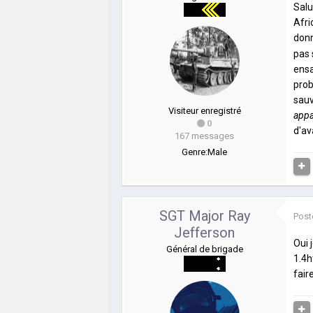
Salu
Afri
donn
pas 
ensa
prob
sauv
Visiteur enregistré
appa
0
d'av
167 messages
Genre:
Male
SGT Major Ray
Post
Jefferson
Oui 
Général de brigade
1.4h
fair