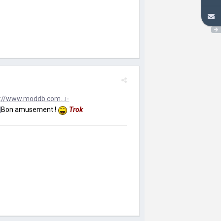
p://www.moddb.com...i-
d
Bon amusement !
Trok