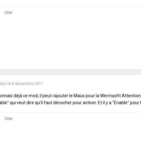
Citer
é(e)
le 9 décembre 2011
onnais déjà ce mod, il peut rajouter le Maus pour la Wermacht.Attention,
able" qui veut dire qu'il faut décocher pour activer. Et il y a "Enable" pour 
Citer