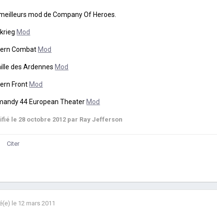
meilleurs mod de Company Of Heroes.
zkrieg
Mod
ern Combat
Mod
ille des Ardennes
Mod
ern Front
Mod
mandy 44 European Theater
Mod
ifié
le 28 octobre 2012
par Ray Jefferson
Citer
é(e)
le 12 mars 2011