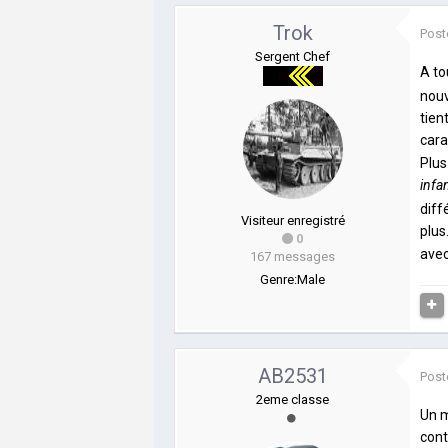
Trok
Post
Sergent Chef
A to
nouv
tien
cara
Plus
infa
diff
Visiteur enregistré
plus
0
avec
167 messages
Genre:
Male
AB2531
Post
2eme classe
Un m
cont