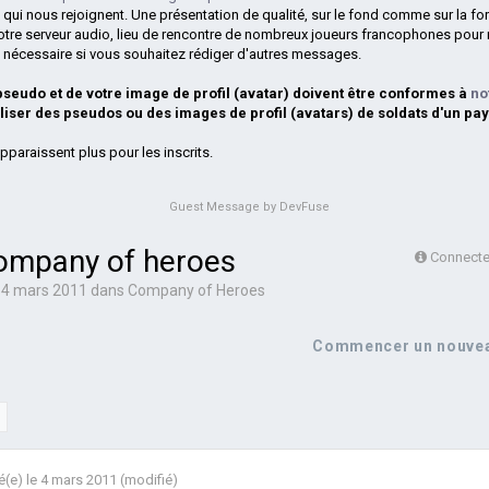
 qui nous rejoignent. Une présentation de qualité, sur le fond comme sur la fo
otre serveur audio, lieu de rencontre de nombreux joueurs francophones pour 
si nécessaire si vous souhaitez rédiger d'autres messages.
 pseudo et de votre image de profil (avatar) doivent être conformes à
no
iliser des pseudos ou des images de profil (avatars) de soldats d'un pay
pparaissent plus pour les inscrits.
Guest Message by DevFuse
ompany of heroes
Connectez
e 4 mars 2011
dans
Company of Heroes
Commencer un nouvea
é(e)
le 4 mars 2011
(modifié)