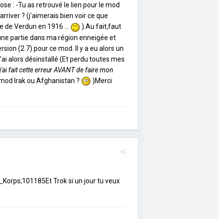
ose : -Tu as retrouvé le lien pour le mod
river ? (j'aimerais bien voir ce que
e de Verdun en 1916 ...
).Au fait,faut
 une partie dans ma région enneigée et
ersion (2.7) pour ce mod. Il y a eu alors un
j'ai alors désinstallé (Et perdu toutes mes
ai fait cette erreur
AVANT
de faire mon
 mod Irak ou Afghanistan ?
)Merci
orps;101185Et Trok si un jour tu veux