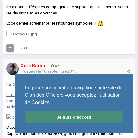
Il y a donc différentes compagnies de support qui s’utiliseront selon
les divisions et les doctrines.
Et ce dernier screenshot : le retour des symboles !!!
Citer
Ours Barbu
47
Posté(e)
le 10 septembre 2015
Le DD N°23 nous parle de l'industrie !
En poursuivant votre navigation sur le site du
Clan des Officiers vous acceptez l’utilisation
https://forum.paradoxplaza.com/forum/index.php?threads/hearts-of-
iron-iv-23rd-development-diary-4th-of-september-2015-1-day-
de Cookies.
early.880097/
Je suis d'accord
Depuis le début de la série des Heart of Iron, l'industrie se résume à la
Capacité Industrielle. Pour HOI4, gros changement ! L'industrie est