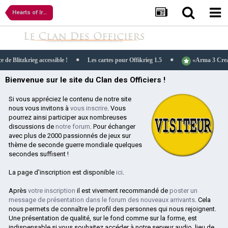
Hearts of Iron IV
 accessible !
Les cartes pour Offikrieg 1.5
«Arma 3 Creator DLC» SOG 
Bienvenue sur le site du Clan des Officiers !
Si vous appréciez le contenu de notre site
nous vous invitons à
vous inscrire
. Vous
pourrez ainsi participer aux nombreuses
discussions de
notre forum
. Pour échanger
avec plus de 2000 passionnés de jeux sur
thème de seconde guerre mondiale quelques
secondes suffisent !
La page d'inscription est disponible
ici
.
Après
votre inscription
il est vivement recommandé de
poster un
message de présentation dans le forum des nouveaux arrivants
. Cela
nous permets de connaître le profil des personnes qui nous rejoignent.
Une présentation de qualité, sur le fond comme sur la forme, est
indispensable si vous souhaitez accéder à notre serveur audio, lieu de