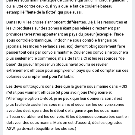
part les sous marins/attaque de convois qui ont un impact significatif,
ou la lutte contre ceux ci, il n'y a que le fait de couler le bateau
estampillé "fierté de la flotte" qui joue aussi.
Dans HOI4, les chose s'annoncent différentes. Déjà, les ressources et
les CI produites sur des zones n'étant pas reliées directement par
provinces terrestres appartenant au pays du joueur (exemple : l'Inde
sous contrôle britannique, l'Indochine sous contrôle français ou
japonais, les Indes Néerlandaises, etc) devront obligatoirement faire
passer tout cela par convois maritime. Couler ces convois ne touchera
plus seulement le commerce, mais de fait la CI et les ressources "de
base" du joueur. Imposer un blocus naval pourra se révéler
extrêmement efficace pour asphyxier un pays qui doit compter sur ces
colonies ou simplement pour l'affaiblir.
Les devs ont toujours considéré que la guerre sous marine dans HOI3
n'était pas vraiment efficace (et pour avoir joué l’Angleterre et
l'Allemagne option U-Boot, je ne peux que leur donner raison : il est
plus facile de couler les sous marins et sécuriser les convois/zones
avec des destroyers dès le début de la guerre que les sous marin
affecter durablement les convois. Et les dépenses consacrées sont en
défaveur des sous marins. Mais on est d'accord, dès les upgrades
ASW, ça devrait rééquilibrer les choses.)