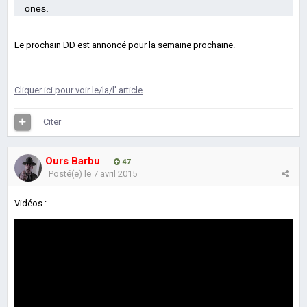
ones.
Le prochain DD est annoncé pour la semaine prochaine.
Cliquer ici pour voir le/la/l' article
Citer
Ours Barbu
47
Posté(e)
le 7 avril 2015
Vidéos :