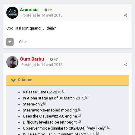
Amnesia
82
Posté(e)
le 14 avril 2015
Cool !!! Il sort quand lui déjà?
Citer
Ours Barbu
47
Posté(e)
le 14 avril 2015
Citation
[1]
Release: Late Q2 2015
[2]
In Alpha stage as of 30 March 2015.
[3]
Steam-only.
[4]
Steamworks-enabled modding.
[5]
Uses the Clausewitz 4.0 engine.
[6]
Difficulty levels to be rethought
[7]
Observer mode (similar to CK2/EU4) "very likely"
[8]
Will use modular DLC system of CK2/EU4