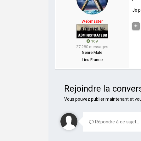
Je p
Webmaster
169
27 280 messages
Genre:
Male
Lieu:
France
Rejoindre la conver
Vous pouvez publier maintenant et vous
Répondre à ce sujet…