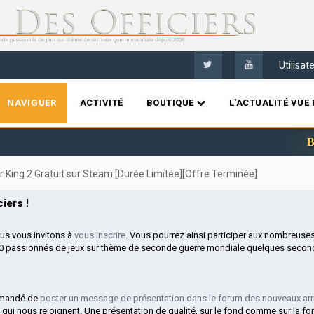
Utilisa
NAVIGUER
ACTIVITÉ
BOUTIQUE
L'ACTUALITÉ VUE 
Bienve
 King 2 Gratuit sur Steam [Durée Limitée][Offre Terminée]
iers !
ous vous invitons à
vous inscrire
. Vous pourrez ainsi participer aux nombreuse
00 passionnés de jeux sur thème de seconde guerre mondiale quelques second
mmandé de
poster un message de présentation dans le forum des nouveaux arr
 qui nous rejoignent. Une présentation de qualité, sur le fond comme sur la fo