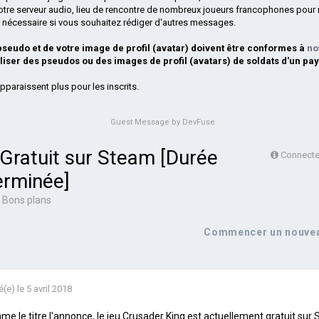
otre serveur audio, lieu de rencontre de nombreux joueurs francophones pour 
si nécessaire si vous souhaitez rédiger d'autres messages.
 pseudo et de votre image de profil (avatar) doivent être conformes à
no
iliser des pseudos ou des images de profil (avatars) de soldats d'un pay
pparaissent plus pour les inscrits.
Guest Message by DevFuse
 Gratuit sur Steam [Durée
Connectez
erminée]
s
Bons plans
Commencer un nouvea
é(e)
le 5 avril 2018
e le titre l'annonce, le jeu Crusader King est actuellement gratuit sur