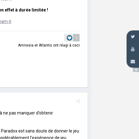
en effet à durée limitée !
2
Amnesia
et
Atlantis
ont réagi à ceci
on à ne pas manquer d’obtenir
de Paradox est sans doute de donner le jeu
sidérablement l’expérience de jeu.