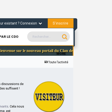
S’inscrire
teur existant ? Connexion
PAR LE CDO
Communau
nue sur le nouveau portail du Clan des Officiers
MORE
Toute l’activité
s discussions de
es suffisent !
ivants
. Cela nous
rme, est