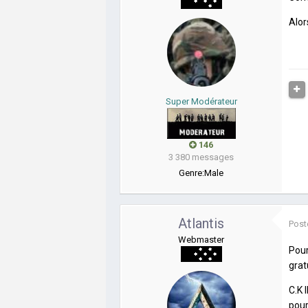
Alor
Super Modérateur
146
3 380 messages
Genre:
Male
Atlantis
Post
Webmaster
Pour
grat
C.K 
pour