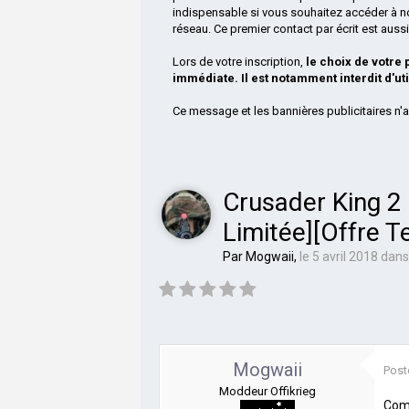
indispensable si vous souhaitez accéder à n
réseau. Ce premier contact par écrit est aus
Lors de votre inscription,
le choix de votre
immédiate. Il est notamment interdit d'ut
Ce message et les bannières publicitaires n'a
Crusader King 2
Limitée][Offre T
Par
Mogwaii
,
le 5 avril 2018
dan
Mogwaii
Post
Moddeur Offikrieg
Comm