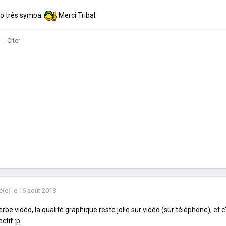
o très sympa.
Merci Tribal.
Citer
é(e)
le 16 août 2018
rbe vidéo, la qualité graphique reste jolie sur vidéo (sur téléphone), et 
jectif
:p.