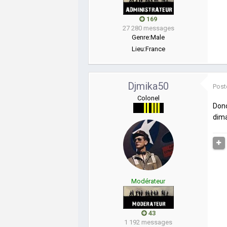
169
27 280 messages
Genre:
Male
Lieu:
France
Djmika50
Post
Colonel
Donc
dima
Modérateur
43
1 192 messages