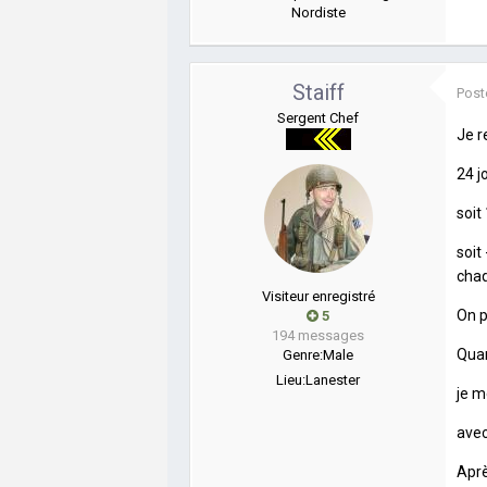
Nordiste
Staiff
Post
Sergent Chef
Je r
24 j
soit
soit
cha
Visiteur enregistré
On p
5
194 messages
Quan
Genre:
Male
Lieu:
Lanester
je m
avec
Aprè