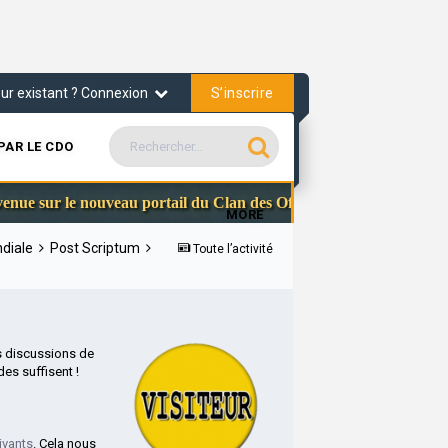
S’inscrire
teur existant ? Connexion
PAR LE CDO
Communauté Stea
le nouveau portail du Clan des Officiers
MORE
ndiale
Post Scriptum
Toute l’activité
s discussions de
es suffisent !
ivants
. Cela nous