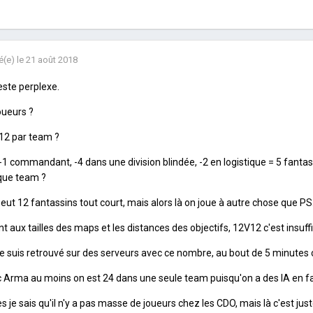
é(e)
le 21 août 2018
este perplexe.
oueurs ?
 12 par team ?
 -1 commandant, -4 dans une division blindée, -2 en logistique = 5 fantass
que team ?
eut 12 fantassins tout court, mais alors là on joue à autre chose que PS
t aux tailles des maps et les distances des objectifs, 12V12 c'est insuff
e suis retrouvé sur des serveurs avec ce nombre, au bout de 5 minutes ch
 Arma au moins on est 24 dans une seule team puisqu'on a des IA en fa
s je sais qu'il n'y a pas masse de joueurs chez les CDO, mais là c'est juste