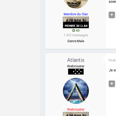
soie
Membre du Clan
65
1 412 messages
Genre:
Male
Atlantis
Post
Webmaster
Je s
Webmaster