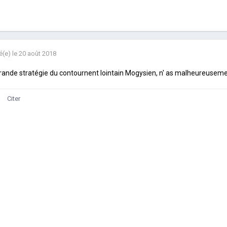
é(e)
le 20 août 2018
rande stratégie du contournent lointain Mogysien, n' as malheureusement
Citer