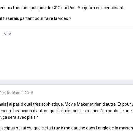
ensais faire une pub pour le CDO sur Post Scriptum en scénarisant.
al tu serais partant pour faire la vidéo ?
Citer
é(e)
le 16 août 2018
ais j ai pas d outil très sophistiqué. Movie Maker et rien d autre. Et pour
encore beaucoup d autant que j ai mis tous les rushes à la poubelle une f
r, ça sera avec plaisir.
-scriptum : j ai cru que c était ray à ma gauche dans l angle de la maiso