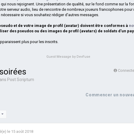
 qui nous rejoignent. Une présentation de qualité, sur le fond comme sur la fo
otre serveur audio, lieu de rencontre de nombreux joueurs francophones pour 
si nécessaire si vous souhaitez rédiger d'autres messages.
 pseudo et de votre image de profil (avatar) doivent être conformes à
no
iliser des pseudos ou des images de profil (avatars) de soldats d'un pay
pparaissent plus pour les inscrits.
Guest Message by DevFuse
soirées
Connectez
ans
Post Scriptum
Commencer un nouvea
2
é(e)
le 15 août 2018