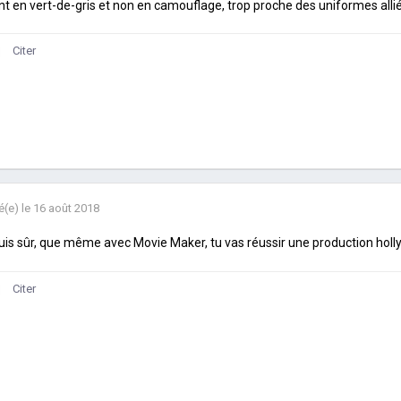
nt en vert-de-gris et non en camouflage, trop proche des uniformes alliés
Citer
é(e)
le 16 août 2018
uis sûr, que même avec Movie Maker, tu vas réussir une production holl
Citer