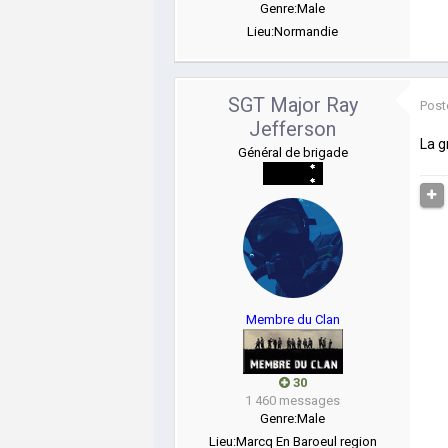
Genre:
Male
Lieu:
Normandie
SGT Major Ray
Post
Jefferson
La g
Général de brigade
Membre du Clan
30
1 460 messages
Genre:
Male
Lieu:
Marcq En Baroeul region