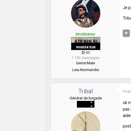
Je p
Trib
Modérateur
43
1 192 messages
Genre:
Male
Lieu:
Normandie
Tribal
Post
Général de brigade
ok m
pas 
aide
post