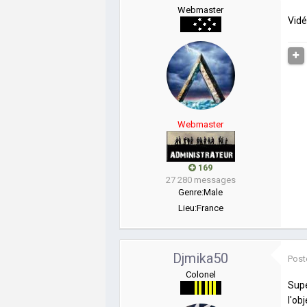
Webmaster
Vidé
Webmaster
169
27 280 messages
Genre:
Male
Lieu:
France
Djmika50
Post
Colonel
Supe
l'ob