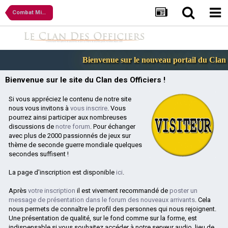
Combat Mission
Bienvenue sur le nouveau portail du Clan d
Bienvenue sur le site du Clan des Officiers !
Si vous appréciez le contenu de notre site
nous vous invitons à
vous inscrire
. Vous
pourrez ainsi participer aux nombreuses
discussions de
notre forum
. Pour échanger
avec plus de 2000 passionnés de jeux sur
thème de seconde guerre mondiale quelques
secondes suffisent !
La page d'inscription est disponible
ici
.
Après
votre inscription
il est vivement recommandé de
poster un
message de présentation dans le forum des nouveaux arrivants
. Cela
nous permets de connaître le profil des personnes qui nous rejoignent.
Une présentation de qualité, sur le fond comme sur la forme, est
indispensable si vous souhaitez accéder à notre serveur audio, lieu de