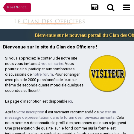
Post Scriptum
Bienvenue sur le nouveau portail du Clan des Offic
Bienvenue sur le site du Clan des Officiers !
Si vous appréciez le contenu de notre site
nous vous invitons à
vous inscrire
. Vous
pourrez ainsi participer aux nombreuses
discussions de
notre forum
. Pour échanger
avec plus de 2000 passionnés de jeux sur
thème de seconde guerre mondiale quelques
secondes suffisent !
La page d'inscription est disponible
ici
.
Après
votre inscription
il est vivement recommandé de
poster un
message de présentation dans le forum des nouveaux arrivants
. Cela
nous permets de connaître le profil des personnes qui nous rejoignent.
Une présentation de qualité, sur le fond comme sur la forme, est
indispensable si vous souhaitez accéder à notre serveur audio, lieu de