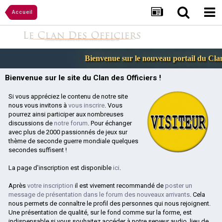
Accueil
Bienvenue sur le nouveau portail du Clan 
Bienvenue sur le site du Clan des Officiers !
Si vous appréciez le contenu de notre site
nous vous invitons à
vous inscrire
. Vous
pourrez ainsi participer aux nombreuses
discussions de
notre forum
. Pour échanger
avec plus de 2000 passionnés de jeux sur
thème de seconde guerre mondiale quelques
secondes suffisent !
La page d'inscription est disponible
ici
.
Après
votre inscription
il est vivement recommandé de
poster un
message de présentation dans le forum des nouveaux arrivants
. Cela
nous permets de connaître le profil des personnes qui nous rejoignent.
Une présentation de qualité, sur le fond comme sur la forme, est
indispensable si vous souhaitez accéder à notre serveur audio, lieu de