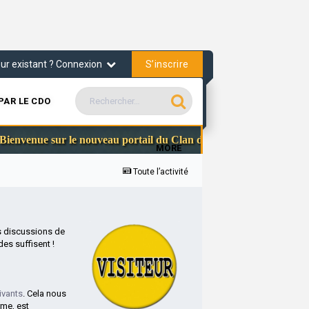
S’inscrire
teur existant ? Connexion
PAR LE CDO
Comm
envenue sur le nouveau portail du Clan des Officiers
MORE
Toute l’activité
s discussions de
es suffisent !
ivants
. Cela nous
rme, est