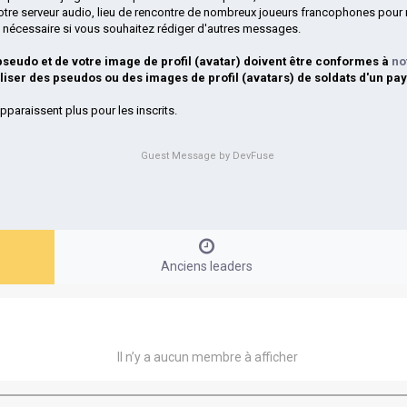
otre serveur audio, lieu de rencontre de nombreux joueurs francophones pour 
si nécessaire si vous souhaitez rédiger d'autres messages.
 pseudo et de votre image de profil (avatar) doivent être conformes à
no
iliser des pseudos ou des images de profil (avatars) de soldats d'un pay
pparaissent plus pour les inscrits.
Guest Message by DevFuse
Anciens leaders
Il n’y a aucun membre à afficher