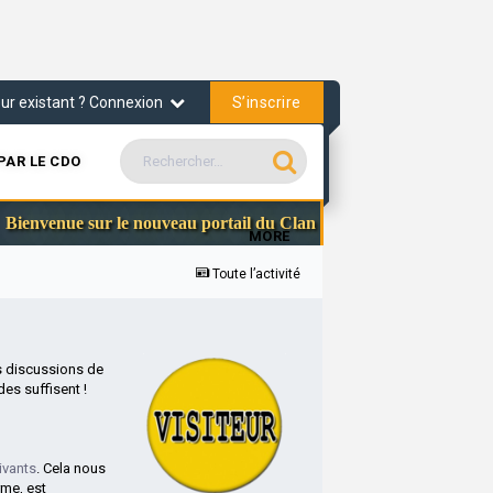
S’inscrire
teur existant ? Connexion
PAR LE CDO
Comm
ienvenue sur le nouveau portail du Clan des Officiers
MORE
Toute l’activité
s discussions de
es suffisent !
ivants
. Cela nous
rme, est