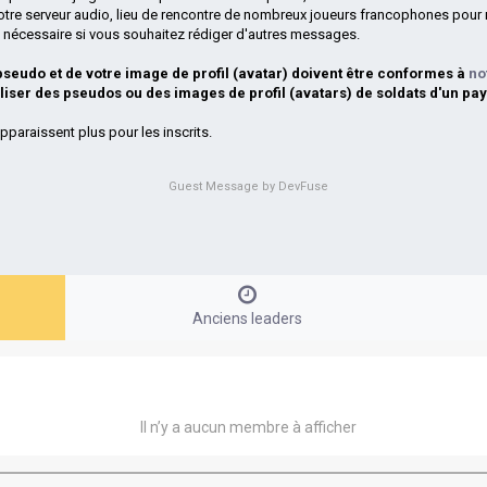
otre serveur audio, lieu de rencontre de nombreux joueurs francophones pour 
si nécessaire si vous souhaitez rédiger d'autres messages.
 pseudo et de votre image de profil (avatar) doivent être conformes à
no
iliser des pseudos ou des images de profil (avatars) de soldats d'un pay
pparaissent plus pour les inscrits.
Guest Message by DevFuse
Anciens leaders
Il n’y a aucun membre à afficher