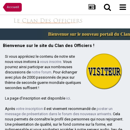
Accueil
Bienvenue sur le nouveau portail du Clan d
Bienvenue sur le site du Clan des Officiers !
Si vous appréciez le contenu de notre site
nous vous invitons à
vous inscrire
. Vous
pourrez ainsi participer aux nombreuses
discussions de
notre forum
. Pour échanger
avec plus de 2000 passionnés de jeux sur
thème de seconde guerre mondiale quelques
secondes suffisent !
La page d'inscription est disponible
ici
.
Après
votre inscription
il est vivement recommandé de
poster un
message de présentation dans le forum des nouveaux arrivants
. Cela
nous permets de connaître le profil des personnes qui nous rejoignent.
Une présentation de qualité, sur le fond comme sur la forme, est
indispensable si vous souhaitez accéder à notre serveur audio, lieu de