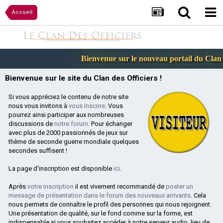
Accueil
Bienvenue sur le nouveau portail du Clan d
Bienvenue sur le site du Clan des Officiers !
Si vous appréciez le contenu de notre site
nous vous invitons à
vous inscrire
. Vous
pourrez ainsi participer aux nombreuses
discussions de
notre forum
. Pour échanger
avec plus de 2000 passionnés de jeux sur
thème de seconde guerre mondiale quelques
secondes suffisent !
La page d'inscription est disponible
ici
.
Après
votre inscription
il est vivement recommandé de
poster un
message de présentation dans le forum des nouveaux arrivants
. Cela
nous permets de connaître le profil des personnes qui nous rejoignent.
Une présentation de qualité, sur le fond comme sur la forme, est
indispensable si vous souhaitez accéder à notre serveur audio, lieu de