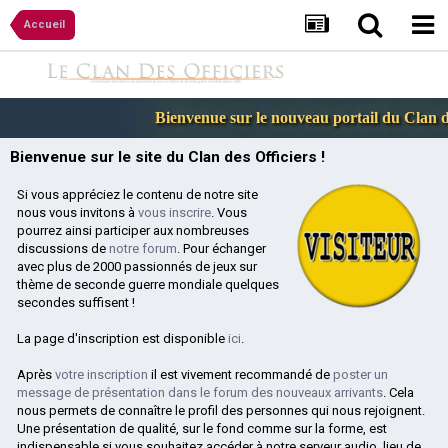
Accueil
Bienvenue sur le nouveau portail du Clan des
Bienvenue sur le site du Clan des Officiers !
Si vous appréciez le contenu de notre site
nous vous invitons à
vous inscrire
. Vous
pourrez ainsi participer aux nombreuses
discussions de
notre forum
. Pour échanger
avec plus de 2000 passionnés de jeux sur
thème de seconde guerre mondiale quelques
secondes suffisent !
La page d'inscription est disponible
ici
.
Après
votre inscription
il est vivement recommandé de
poster un
message de présentation dans le forum des nouveaux arrivants
. Cela
nous permets de connaître le profil des personnes qui nous rejoignent.
Une présentation de qualité, sur le fond comme sur la forme, est
indispensable si vous souhaitez accéder à notre serveur audio, lieu de