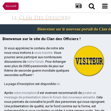
Accueil
Bienvenue sur le nouveau portail du Clan des
Bienvenue sur le site du Clan des Officiers !
Si vous appréciez le contenu de notre site
nous vous invitons à
vous inscrire
. Vous
pourrez ainsi participer aux nombreuses
discussions de
notre forum
. Pour échanger
avec plus de 2000 passionnés de jeux sur
thème de seconde guerre mondiale quelques
secondes suffisent !
La page d'inscription est disponible
ici
.
Après
votre inscription
il est vivement recommandé de
poster un
message de présentation dans le forum des nouveaux arrivants
. Cela
nous permets de connaître le profil des personnes qui nous rejoignent.
Une présentation de qualité, sur le fond comme sur la forme, est
indispensable si vous souhaitez accéder à notre serveur audio, lieu de